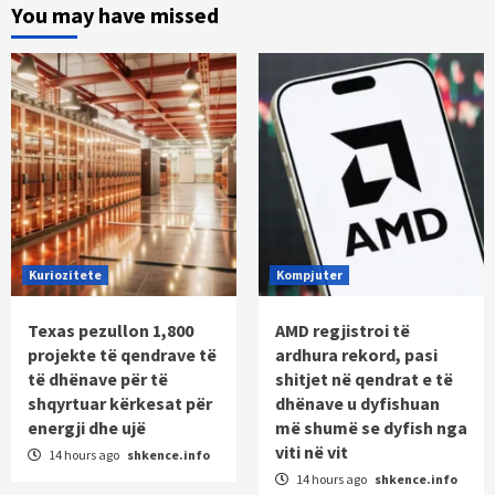
You may have missed
Kuriozitete
Kompjuter
Texas pezullon 1,800
AMD regjistroi të
projekte të qendrave të
ardhura rekord, pasi
të dhënave për të
shitjet në qendrat e të
shqyrtuar kërkesat për
dhënave u dyfishuan
energji dhe ujë
më shumë se dyfish nga
viti në vit
14 hours ago
shkence.info
14 hours ago
shkence.info