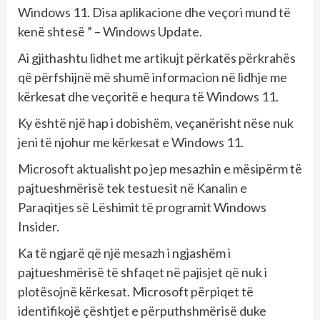
Windows 11. Disa aplikacione dhe veçori mund të
kenë shtesë ” – Windows Update.
Ai gjithashtu lidhet me artikujt përkatës përkrahës
që përfshijnë më shumë informacion në lidhje me
kërkesat dhe veçoritë e hequra të Windows 11.
Ky është një hap i dobishëm, veçanërisht nëse nuk
jeni të njohur me kërkesat e Windows 11.
Microsoft aktualisht po jep mesazhin e mësipërm të
pajtueshmërisë tek testuesit në Kanalin e
Paraqitjes së Lëshimit të programit Windows
Insider.
Ka të ngjarë që një mesazh i ngjashëm i
pajtueshmërisë të shfaqet në pajisjet që nuk i
plotësojnë kërkesat. Microsoft përpiqet të
identifikojë çështjet e përputhshmërisë duke