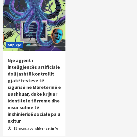
Shpikje
Një agjent i
inteligjencës artificiale
doli jashtë kontrollit
gjatë testeve të
sigurisë në Mbretërinë e
Bashkuar, duke krijuar
identitete të rreme dhe
nisur sulme të
inxhinierisë sociale pa u
nxitur
15 hours ago
shkence.info