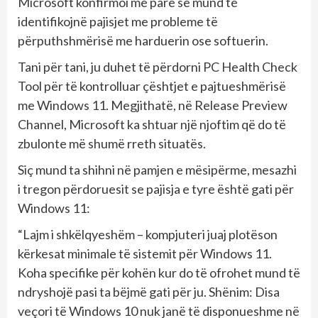
Microsoft konfirmoi më parë se mund të
identifikojnë pajisjet me probleme të
përputhshmërisë me harduerin ose softuerin.
Tani për tani, ju duhet të përdorni PC Health Check
Tool për të kontrolluar çështjet e pajtueshmërisë
me Windows 11. Megjithatë, në Release Preview
Channel, Microsoft ka shtuar një njoftim që do të
zbulonte më shumë rreth situatës.
Siç mund ta shihni në pamjen e mësipërme, mesazhi
i tregon përdoruesit se pajisja e tyre është gati për
Windows 11:
“Lajm i shkëlqyeshëm – kompjuteri juaj plotëson
kërkesat minimale të sistemit për Windows 11.
Koha specifike për kohën kur do të ofrohet mund të
ndryshojë pasi ta bëjmë gati për ju. Shënim: Disa
veçori të Windows 10 nuk janë të disponueshme në