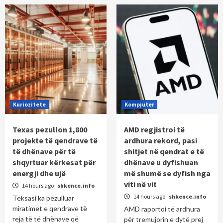
Kuriozitete
Kompjuter
Texas pezullon 1,800
AMD regjistroi të
projekte të qendrave të
ardhura rekord, pasi
të dhënave për të
shitjet në qendrat e të
shqyrtuar kërkesat për
dhënave u dyfishuan
energji dhe ujë
më shumë se dyfish nga
viti në vit
14 hours ago
shkence.info
14 hours ago
shkence.info
Teksasi ka pezulluar
miratimet e qendrave të
AMD raportoi të ardhura
reja të të dhënave që
për tremujorin e dytë prej