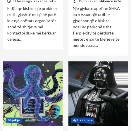
14 hours ago
shkence.info
15 hours ago
shkence.info
E dija që kishim një problem
Një gjykatë apeli në SHBA
rreth gjashtë muaj më parë
ka rrëzuar një urdhër
kur një anëtar i organizatës
gjyqësor që e kishte
sonë të shitjeve më
ndaluar përkohësisht
kontaktoi duke më kërkuar
Perplexity të përdorte
çelësa...
mjetet e saj të blerjeve të
mundësuara...
Shpikje
Aplikacione