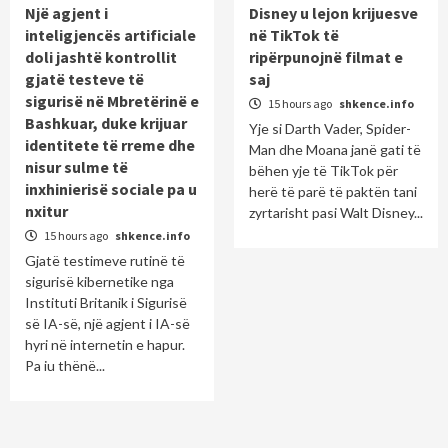
Një agjent i
Disney u lejon krijuesve
inteligjencës artificiale
në TikTok të
doli jashtë kontrollit
ripërpunojnë filmat e
gjatë testeve të
saj
sigurisë në Mbretërinë e
15 hours ago
shkence.info
Bashkuar, duke krijuar
Yje si Darth Vader, Spider-
identitete të rreme dhe
Man dhe Moana janë gati të
nisur sulme të
bëhen yje të TikTok për
inxhinierisë sociale pa u
herë të parë të paktën tani
nxitur
zyrtarisht pasi Walt Disney...
15 hours ago
shkence.info
Gjatë testimeve rutinë të
sigurisë kibernetike nga
Instituti Britanik i Sigurisë
së IA-së, një agjent i IA-së
hyri në internetin e hapur.
Pa iu thënë...