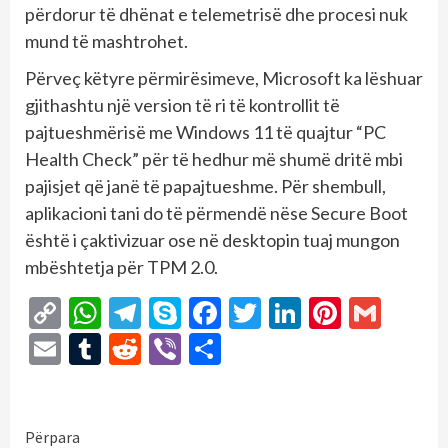
përdorur të dhënat e telemetrisë dhe procesi nuk
mund të mashtrohet.
Përveç këtyre përmirësimeve, Microsoft ka lëshuar
gjithashtu një version të ri të kontrollit të
pajtueshmërisë me Windows 11 të quajtur “PC
Health Check” për të hedhur më shumë dritë mbi
pajisjet që janë të papajtueshme. Për shembull,
aplikacioni tani do të përmendë nëse Secure Boot
është i çaktivizuar ose në desktopin tuaj mungon
mbështetja për TPM 2.0.
Copy
WhatsApp
Telegram
Skype
Facebook
Twitter
LinkedIn
Pintere
Gmai
Link
Email
Tumblr
Reddit
Viber
Share
Continue
Përpara