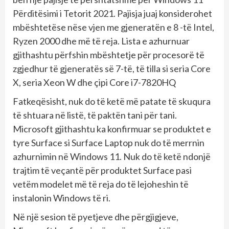
Përditësimi i Tetorit 2021. Pajisja juaj konsiderohet
mbështetëse nëse vjen me gjeneratën e 8 -të Intel,
Ryzen 2000 dhe më të reja. Lista e azhurnuar
gjithashtu përfshin mbështetje për procesorë të
zgjedhur të gjeneratës së 7-të, të tilla si seria Core
X, seria Xeon W dhe çipi Core i7-7820HQ
Fatkeqësisht, nuk do të ketë më patate të skuqura
të shtuara në listë, të paktën tani për tani.
Microsoft gjithashtu ka konfirmuar se produktet e
tyre Surface si Surface Laptop nuk do të merrnin
azhurnimin në Windows 11. Nuk do të ketë ndonjë
trajtim të veçantë për produktet Surface pasi
vetëm modelet më të reja do të lejoheshin të
instalonin Windows të ri.
Në një sesion të pyetjeve dhe përgjigjeve,