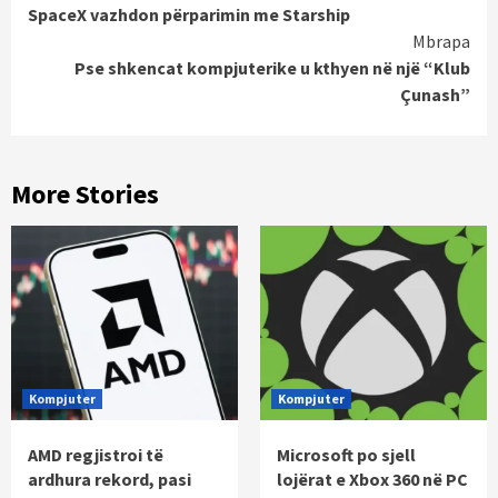
SpaceX vazhdon përparimin me Starship
Reading
Mbrapa
Pse shkencat kompjuterike u kthyen në një “Klub
Çunash”
More Stories
Kompjuter
Kompjuter
AMD regjistroi të
Microsoft po sjell
ardhura rekord, pasi
lojërat e Xbox 360 në PC