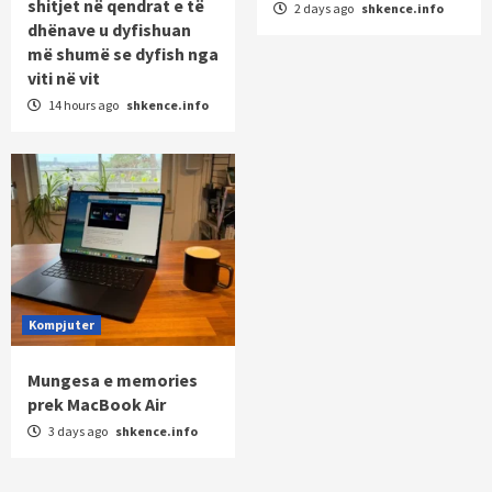
shitjet në qendrat e të
2 days ago
shkence.info
dhënave u dyfishuan
më shumë se dyfish nga
viti në vit
14 hours ago
shkence.info
Kompjuter
Mungesa e memories
prek MacBook Air
3 days ago
shkence.info