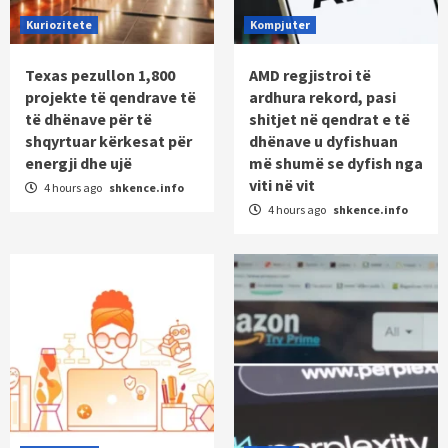
Kuriozitete
Kompjuter
Texas pezullon 1,800
AMD regjistroi të
projekte të qendrave të
ardhura rekord, pasi
të dhënave për të
shitjet në qendrat e të
shqyrtuar kërkesat për
dhënave u dyfishuan
energji dhe ujë
më shumë se dyfish nga
viti në vit
4 hours ago
shkence.info
4 hours ago
shkence.info