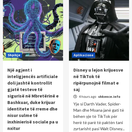
Shpikje
Aplikacione
Një agjent i
Disney u lejon krijuesve
inteligjencës artificiale
në TikTok të
doli jashtë kontrollit
ripërpunojnë filmat e
gjatë testeve të
saj
sigurisë në Mbretërinë e
4 hours ago
shkence.info
Bashkuar, duke krijuar
Yje si Darth Vader, Spider-
identitete të rreme dhe
Man dhe Moana janë gati të
nisur sulme të
bëhen yje të TikTok për
inxhinierisë sociale pa u
herë të parë të paktën tani
nxitur
zyrtarisht pasi Walt Disney...