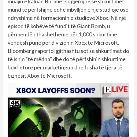
muajin e kaluar. Burimet sugjerojnë se shkurtimet
mund të përfshijnë edhe mbylljen e një studioje ose
ndryshime në formacionin e studiove Xbox. Në një
episod të kohëve të fundit të Giant Bomb, u
përmendën thashetheme për 1,000 shkurtime
vendesh pune për divizionin Xbox të Microsoft.
Bloomberg raportoi gjithashtu sot se shkurtimet do
të ishin “të mëdha” dhe do të përfshinin shkurtime
buxhetore për marketingun dhe fusha të tjera të
biznesit Xbox të Microsoft.