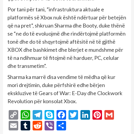
Por tani për tani, “infrastruktura aktuale e
platformës së Xbox nuk është ndërtuar për betejën
që na pret”, shkruan Sharma dhe Booty, duke thënë
se “ne do të evoluojmë dhe rindërtojmë platformën
tonë dhe do të shqyrtojmë aftësitë në të gjithë
XBOX dhe bashkimet dhe blerjet e mundshme për
të na ndihmuar të fitojmë në harduer, PC, celular
dhe transmetim”.
Sharma ka marrë disa vendime të mëdha që kur
mori drejtimin, duke përfshirë edhe bërjen
ekskluzive të Gears of War: E-Day dhe Clockwork
Revolution për konsolat Xbox.
Copy
WhatsApp
Telegram
Skype
Facebook
Twitter
LinkedIn
Pintere
Gmai
Link
Email
Tumblr
Reddit
Viber
Share