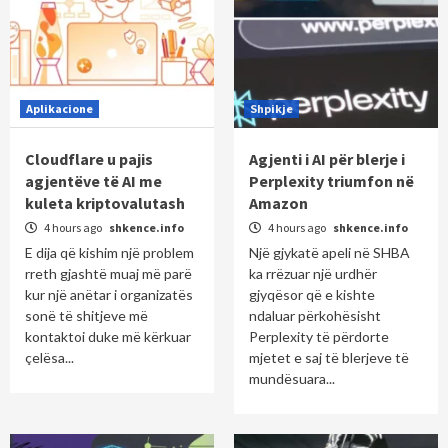
Aplikacione
Shpikje
Cloudflare u pajis
Agjenti i AI për blerje i
agjentëve të AI me
Perplexity triumfon në
kuleta kriptovalutash
Amazon
4 hours ago
shkence.info
4 hours ago
shkence.info
E dija që kishim një problem
Një gjykatë apeli në SHBA
rreth gjashtë muaj më parë
ka rrëzuar një urdhër
kur një anëtar i organizatës
gjyqësor që e kishte
sonë të shitjeve më
ndaluar përkohësisht
kontaktoi duke më kërkuar
Perplexity të përdorte
çelësa...
mjetet e saj të blerjeve të
mundësuara...