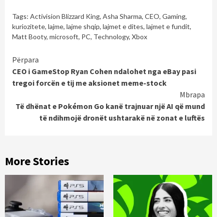
Tags:
Activision Blizzard King
,
Asha Sharma
,
CEO
,
Gaming
,
kuriozitete
,
lajme
,
lajme shqip
,
lajmet e dites
,
lajmet e fundit
,
Matt Booty
,
microsoft
,
PC
,
Technology
,
Xbox
Continue
Përpara
CEO i GameStop Ryan Cohen ndalohet nga eBay pasi
Reading
tregoi forcën e tij me aksionet meme-stock
Mbrapa
Të dhënat e Pokémon Go kanë trajnuar një AI që mund
të ndihmojë dronët ushtarakë në zonat e luftës
More Stories