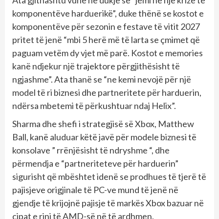
komponentëve harduerikë”, duke thënë se kostot e
komponentëve për sezonin e festave të vitit 2027
pritet të jenë “mbi 5 herë më të larta se çmimet që
paguam vetëm dy vjet më parë. Kostot e memories
kanë ndjekur një trajektore përgjithësisht të
ngjashme”. Ata thanë se “ne kemi nevojë për një
model të ri biznesi dhe partneritete për harduerin,
ndërsa mbetemi të përkushtuar ndaj Helix”.
Sharma dhe shefi i strategjisë së Xbox, Matthew
Ball, kanë aluduar këtë javë për modele biznesi të
konsolave ​​” rrënjësisht të ndryshme “, dhe
përmendja e “partneriteteve për harduerin”
sigurisht që mbështet idenë se prodhues të tjerë të
pajisjeve origjinale të PC-ve mund të jenë në
gjendje të krijojnë pajisje të markës Xbox bazuar në
çipat e rinj të AMD-së në të ardhmen.