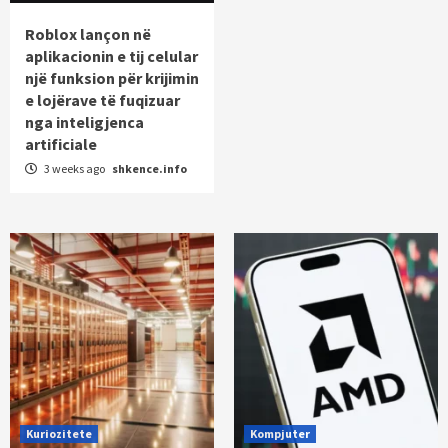
Roblox lançon në
aplikacionin e tij celular
një funksion për krijimin
e lojërave të fuqizuar
nga inteligjenca
artificiale
3 weeks ago
shkence.info
Kuriozitete
Kompjuter