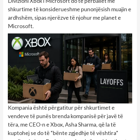
Divizioni Xbox i Microsoft do të përballet me
shkurtime të konsiderueshme punonjësish muajin e
ardhshëm, sipas njerëzve të njohur me planet e
Microsoft.
Kompania është përgatitur për shkurtimet e
vendeve të punës brenda kompanisë për javë të
tëra, me CEO-n e Xbox, Asha Sharma, që la të
kuptohej se do të “bënte zgjedhje të vështira”