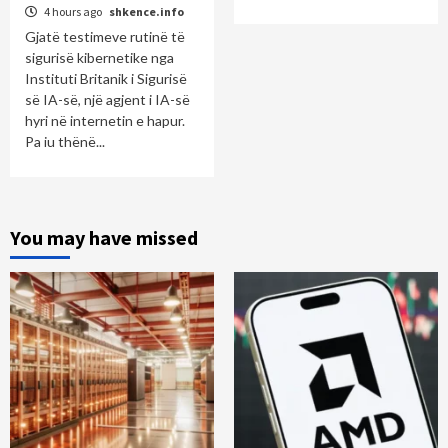
4 hours ago
shkence.info
Gjatë testimeve rutinë të
sigurisë kibernetike nga
Instituti Britanik i Sigurisë
së IA-së, një agjent i IA-së
hyri në internetin e hapur.
Pa iu thënë...
You may have missed