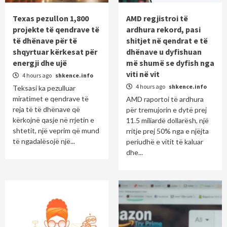
Texas pezullon 1,800
AMD regjistroi të
projekte të qendrave të
ardhura rekord, pasi
të dhënave për të
shitjet në qendrat e të
shqyrtuar kërkesat për
dhënave u dyfishuan
energji dhe ujë
më shumë se dyfish nga
viti në vit
4 hours ago
shkence.info
4 hours ago
shkence.info
Teksasi ka pezulluar
miratimet e qendrave të
AMD raportoi të ardhura
reja të të dhënave që
për tremujorin e dytë prej
kërkojnë qasje në rrjetin e
11.5 miliardë dollarësh, një
shtetit, një veprim që mund
rritje prej 50% nga e njëjta
të ngadalësojë një...
periudhë e vitit të kaluar
dhe...