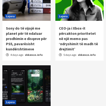
Lojera
Lojera
Sony do të vijojë me
CEO-ja i Xbox-it
planet për të ndaluar
përcakton prioritetet
prodhimin e disqeve për
në një memo pas
PS5, pavarësisht
‘ndryshimit të madh të
kundërshtimeve
drejtimit’
4 days ago
shkence.info
5 days ago
shkence.info
Lojera