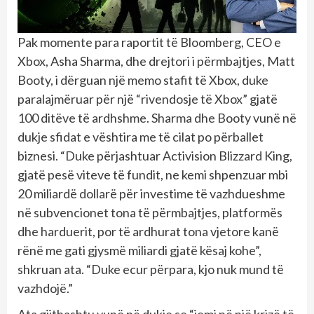
Pak momente para raportit të Bloomberg, CEO e
Xbox, Asha Sharma, dhe drejtori i përmbajtjes, Matt
Booty, i dërguan një memo stafit të Xbox, duke
paralajmëruar për një “rivendosje të Xbox” gjatë
100 ditëve të ardhshme. Sharma dhe Booty vunë në
dukje sfidat e vështira me të cilat po përballet
biznesi. “Duke përjashtuar Activision Blizzard King,
gjatë pesë viteve të fundit, ne kemi shpenzuar mbi
20 miliardë dollarë për investime të vazhdueshme
në subvencionet tona të përmbajtjes, platformës
dhe harduerit, por të ardhurat tona vjetore kanë
rënë me gati gjysmë miliardi gjatë kësaj kohe”,
shkruan ata. “Duke ecur përpara, kjo nuk mund të
vazhdojë.”
Ata gjithashtu vunë në dukje se “jemi në një krizë të