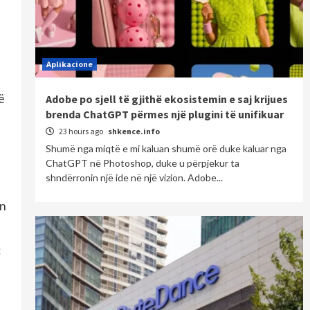
Aplikacione
ë
Adobe po sjell të gjithë ekosistemin e saj krijues
brenda ChatGPT përmes një plugini të unifikuar
23 hours ago
shkence.info
Shumë nga miqtë e mi kaluan shumë orë duke kaluar nga
ChatGPT në Photoshop, duke u përpjekur ta
shndërronin një ide në një vizion. Adobe...
in
: