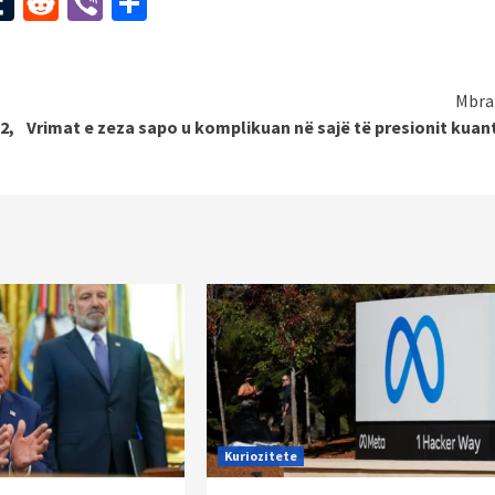
st
l
mail
Tumblr
Reddit
Viber
Share
Mbra
2,
Vrimat e zeza sapo u komplikuan në sajë të presionit kuan
Kuriozitete