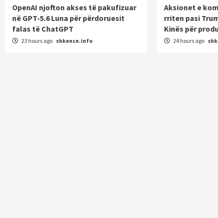
OpenAI njofton akses të pakufizuar
Aksionet e kom
në GPT-5.6 Luna për përdoruesit
rriten pasi Tru
falas të ChatGPT
Kinës për produ
23 hours ago
shkence.info
24 hours ago
shk