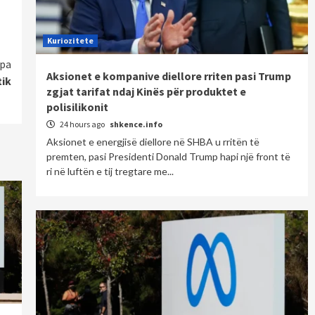
Kuriozitete
pa
Aksionet e kompanive diellore rriten pasi Trump
tik
zgjat tarifat ndaj Kinës për produktet e
polisilikonit
24 hours ago
shkence.info
Aksionet e energjisë diellore në SHBA u rritën të
premten, pasi Presidenti Donald Trump hapi një front të
ri në luftën e tij tregtare me...