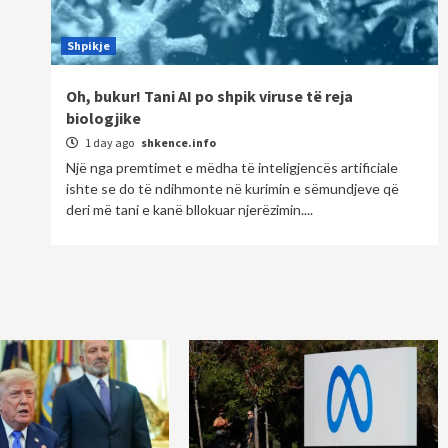
Shpikje
Oh, bukur! Tani AI po shpik viruse të reja
biologjike
1 day ago
shkence.info
Një nga premtimet e mëdha të inteligjencës artificiale
ishte se do të ndihmonte në kurimin e sëmundjeve që
deri më tani e kanë bllokuar njerëzimin....