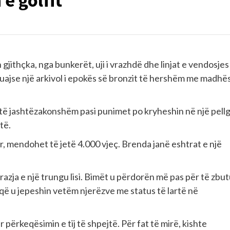
 e golfit
gjithçka, nga bunkerët, uji i vrazhdë dhe linjat e vendosjes
thuajse një arkivol i epokës së bronzit të hershëm me madhës
i të jashtëzakonshëm pasi punimet po kryheshin në një pell
të.
etër, mendohet të jetë 4.000 vjeç. Brenda janë eshtrat e një
razja e një trungu lisi. Bimët u përdorën më pas për të zbut
a që u jepeshin vetëm njerëzve me status të lartë në
r përkeqësimin e tij të shpejtë. Për fat të mirë, kishte