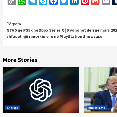
Copy
WhatsApp
Telegram
Skype
Facebook
Twitter
LinkedIn
Pintere
Gmai
E
Link
Continue
Përpara
GTA 5 në PS5 dhe Xbox Series X | S vonohet deri në mars 202
Reading
shfaqet një rimorkio e re në PlayStation Showcase
More Stories
Shpikje
Kuriozitete