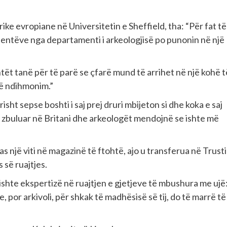
ike evropiane në Universitetin e Sheffield, tha: “Për fat të
tudentëve nga departamenti i arkeologjisë po punonin në një
tët tanë për të parë se çfarë mund të arrihet në një kohë t
të ndihmonim.”
isht sepse boshti i saj prej druri mbijeton si dhe koka e saj
në zbuluar në Britani dhe arkeologët mendojnë se ishte më
as një viti në magazinë të ftohtë, ajo u transferua në Trust
 së ruajtjes.
j kishte ekspertizë në ruajtjen e gjetjeve të mbushura me ujë
or arkivoli, për shkak të madhësisë së tij, do të marrë të