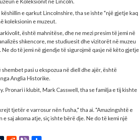
uzeun e Koleksionit në Lincoln.
ëshillin e qarkut Lincolnshire, tha se ishte “një gjetje kaq
në koleksionin e muzeut.
 arkivolit, është mahnitëse, dhe ne mezi presim të jemi në
 analizës shkencore, me studiuesit dhe vizitorët në muzeu
. Ne do të jemi në gjendje të sigurojmë qasje në këto gjetje
të shembet pasi u ekspozua në diell dhe ajër, është
nga Anglia Historike.
 Pronari i klubit, Mark Casswell, tha se familja e tij kishte
krejt tjetër e varrosur nën fusha,” tha ai. “Amazingshtë e
 saj akoma atje, siç ishte bërë dje. Ne do të kemi një