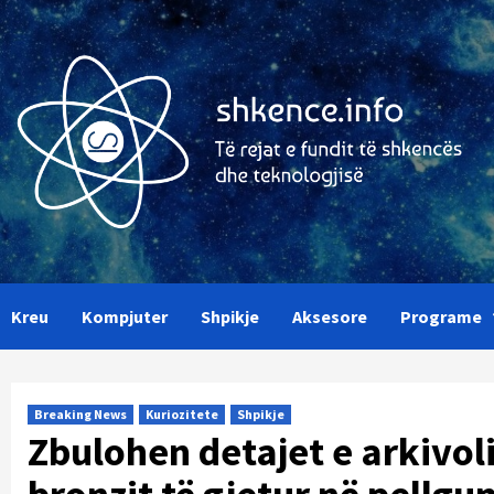
Skip
to
content
Kreu
Kompjuter
Shpikje
Aksesore
Programe
Breaking News
Kuriozitete
Shpikje
Zbulohen detajet e arkivolit