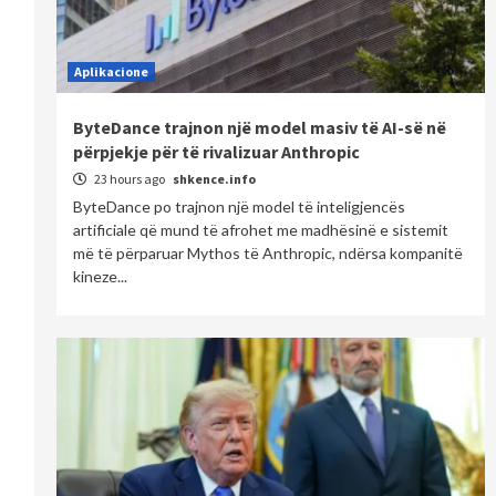
Aplikacione
ByteDance trajnon një model masiv të AI-së në
përpjekje për të rivalizuar Anthropic
23 hours ago
shkence.info
ByteDance po trajnon një model të inteligjencës
artificiale që mund të afrohet me madhësinë e sistemit
më të përparuar Mythos të Anthropic, ndërsa kompanitë
kineze...