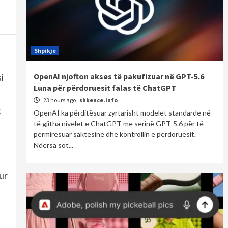
Shpikje
OpenAI njofton akses të pakufizuar në GPT-5.6
i
Luna për përdoruesit falas të ChatGPT
23 hours ago
shkence.info
g
OpenAI ka përditësuar zyrtarisht modelet standarde në
të gjitha nivelet e ChatGPT me serinë GPT-5.6 për të
përmirësuar saktësinë dhe kontrollin e përdoruesit.
Ndërsa sot...
ur