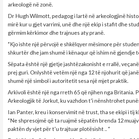
arkeologë në zonë.
Dr Hugh Wilmott, pedagog i lartë në arkeologjinë histor
mirë kur u gjet varrimi, unë dhe një ekip i stafit dhe s
gërmim kërkimor dhe trajnues aty pranë.
“Kjo ishte një përvojë e shkëlqyer mësimore për studen
shkurtër dhe jam shumë i kënaqur që ishim në gjendje 
Sëpata është një gjetje jashtëzakonisht e rrallë, veçanër
prej guri. Onlyshtë vetëm një nga 12 të njohurit që ja
shumë një simbol i autoritetit sesa një mjet praktik.
Arkivoli është një nga rreth 65 që njihen nga Britania. P
Arkeologjik të Jorkut, ku vazhdon t’i nënshtrohet punës
Ian Panter, kreu i konservimit në trust, tha se ekipi i ti
“Ne shpresojmë që ta ruajmë sëpatën brenda 12 muajve, p
paktën dy vjet për t’u trajtuar plotësisht .. “