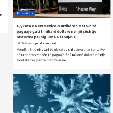
Kuriozitete
r
Gjykata e New Mexico-s urdhëron Meta-n të
paguajë gati 1 miliard dollarë në një çështje
historike për sigurinë e fëmijëve
24 hours ago
shkence.info
Vendimi i një gjyqtari të gjykatës shtetërore të Santa Fe-
së urdhëron Metën të paguajë 567 milionë dollarë në një
fond zbutës për të ndihmuar në...