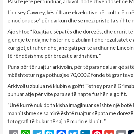
Pasi të jetë përfunduar, arkivoli do të zhvendoset në M
Lindsey Cawrey, këshilltare ekzekutive për kulturën në k
emocionuese” për qarkun dhe se mezi priste ta shihte 
Ajo shtoi: “Ruajtja e sëpatës dhe dorezës, dhe drurit të
gjendje të ndajmë historinë e zbulimit dhe rezultatet e
kur gjetjet ruhen dhe janë gati për të ardhur në Lincoln
të rëndësishme për brezat e ardhshëm. “
Puna për të ruajtur arkivolin, për të parandaluar që ai 
mbështetur nga pothuajse 70,000 £ fonde të granteve 
Arkivoli u zbulua në klubin e golfit Tetney pranë Grimsby.
punuar atje për vite para se të hapte fushën e golfit.
“Unë kurrë nuk do ta kisha imagjinuar se ishte një botë 
mahnitshme se sa mirë është ruajtur sëpata me dorezën e
fotografi të bukur të saj në murin e klubit. “