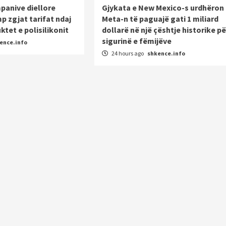
panive diellore
Gjykata e New Mexico-s urdhëron
mp zgjat tarifat ndaj
Meta-n të paguajë gati 1 miliard
ktet e polisilikonit
dollarë në një çështje historike pë
sigurinë e fëmijëve
ence.info
24 hours ago
shkence.info