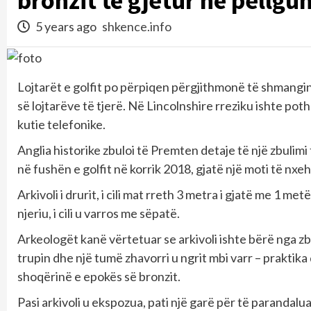
bronzit të gjetur në pellgun
5 years ago
shkence.info
Lojtarët e golfit po përpiqen përgjithmonë të shmangin 
së lojtarëve të tjerë. Në Lincolnshire rreziku ishte po
kutie telefonike.
Anglia historike zbuloi të Premten detaje të një zbulim
në fushën e golfit në korrik 2018, gjatë një moti të nxeh
Arkivoli i drurit, i cili mat rreth 3 metra i gjatë me 1 m
njeriu, i cili u varros me sëpatë.
Arkeologët kanë vërtetuar se arkivoli ishte bërë nga zb
trupin dhe një tumë zhavorri u ngrit mbi varr – praktik
shoqërinë e epokës së bronzit.
Pasi arkivoli u ekspozua, pati një garë për të parandalua