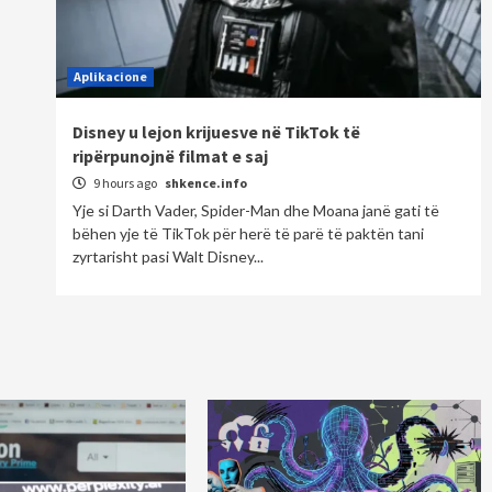
Aplikacione
Disney u lejon krijuesve në TikTok të
ripërpunojnë filmat e saj
9 hours ago
shkence.info
Yje si Darth Vader, Spider-Man dhe Moana janë gati të
bëhen yje të TikTok për herë të parë të paktën tani
zyrtarisht pasi Walt Disney...