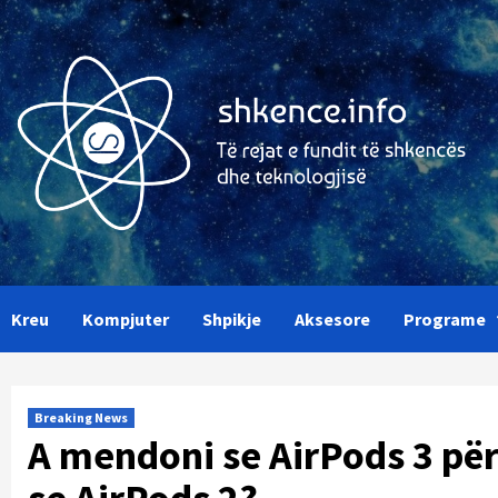
Skip
to
content
Kreu
Kompjuter
Shpikje
Aksesore
Programe
Breaking News
A mendoni se AirPods 3 pë