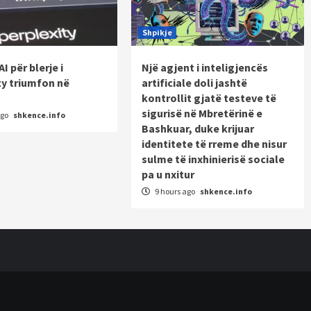
Shpikje
AI për blerje i
Një agjent i inteligjencës
ty triumfon në
artificiale doli jashtë
kontrollit gjatë testeve të
sigurisë në Mbretërinë e
ago
shkence.info
Bashkuar, duke krijuar
identitete të rreme dhe nisur
sulme të inxhinierisë sociale
pa u nxitur
9 hours ago
shkence.info