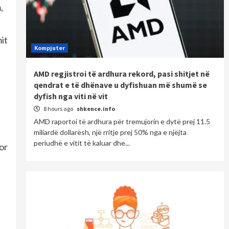
,
mit
Kompjuter
AMD regjistroi të ardhura rekord, pasi shitjet në
qendrat e të dhënave u dyfishuan më shumë se
dyfish nga viti në vit
8 hours ago
shkence.info
AMD raportoi të ardhura për tremujorin e dytë prej 11.5
miliardë dollarësh, një rritje prej 50% nga e njëjta
periudhë e vitit të kaluar dhe...
or