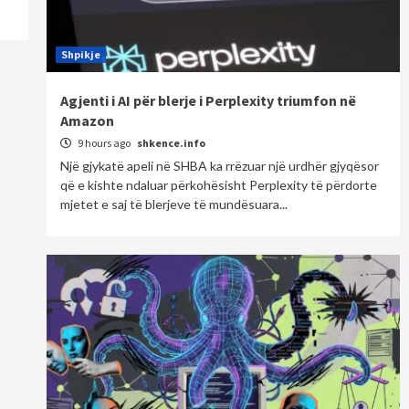
Shpikje
Agjenti i AI për blerje i Perplexity triumfon në
Amazon
9 hours ago
shkence.info
Një gjykatë apeli në SHBA ka rrëzuar një urdhër gjyqësor
që e kishte ndaluar përkohësisht Perplexity të përdorte
mjetet e saj të blerjeve të mundësuara...