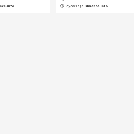
nce.info
2 years ago
shkence.info