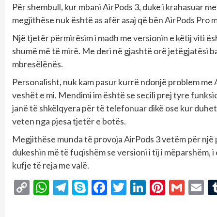
Për shembull, kur mbani AirPods 3, duke i krahasuar me
megjithëse nuk është as afër asaj që bën AirPods Pro
Një tjetër përmirësim i madh me versionin e këtij viti ë
shumë më të mirë. Me deri në gjashtë orë jetëgjatësi b
mbresëlënës.
Personalisht, nuk kam pasur kurrë ndonjë problem me A
veshët e mi. Mendimi im është se secili prej tyre funks
janë të shkëlqyera për të telefonuar dikë ose kur duhe
veten nga pjesa tjetër e botës.
Megjithëse munda të provoja AirPods 3 vetëm për një p
dukeshin më të fuqishëm se versioni i tij i mëparshëm, i 
kufje të reja me valë.
Copy
WhatsApp
Telegram
Skype
Facebook
Twitter
LinkedIn
Pintere
Gmai
E
Link