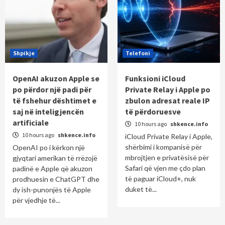
Shpikje
Telefoni
OpenAI akuzon Apple se
Funksioni iCloud
po përdor një padi për
Private Relay i Apple po
të fshehur dështimet e
zbulon adresat reale IP
saj në inteligjencën
të përdoruesve
artificiale
10 hours ago
shkence.info
10 hours ago
shkence.info
iCloud Private Relay i Apple,
shërbimi i kompanisë për
OpenAI po i kërkon një
mbrojtjen e privatësisë për
gjyqtari amerikan të rrëzojë
Safari që vjen me çdo plan
padinë e Apple që akuzon
të paguar iCloud+, nuk
prodhuesin e ChatGPT dhe
duket të...
dy ish-punonjës të Apple
për vjedhje të...