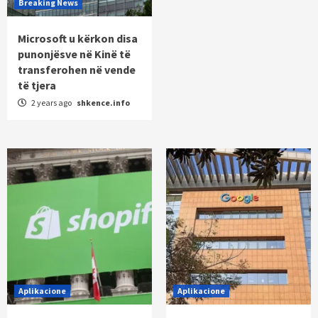
Breaking News
Microsoft u kërkon disa
punonjësve në Kinë të
transferohen në vende
të tjera
2 years ago
shkence.info
Aplikacione
Aplikacione