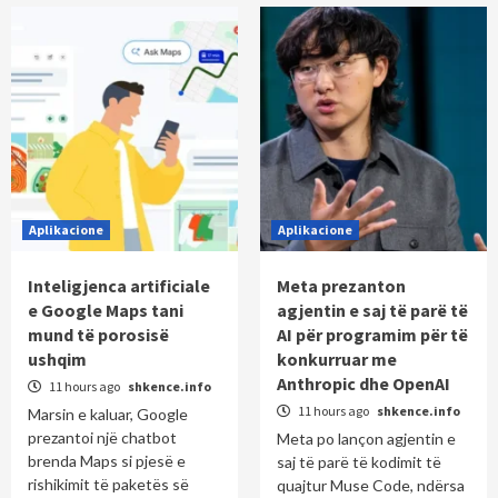
Aplikacione
Aplikacione
Inteligjenca artificiale
Meta prezanton
e Google Maps tani
agjentin e saj të parë të
mund të porosisë
AI për programim për të
ushqim
konkurruar me
Anthropic dhe OpenAI
11 hours ago
shkence.info
11 hours ago
shkence.info
Marsin e kaluar, Google
prezantoi një chatbot
Meta po lançon agjentin e
brenda Maps si pjesë e
saj të parë të kodimit të
rishikimit të paketës së
quajtur Muse Code, ndërsa