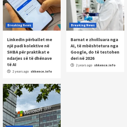
Breaking News
Breaking News
LinkedIn përballet me
Barnat e zhvilluara nga
një padi kolektive në
AI, të mbështetura nga
SHBA për praktikat e
Google, do të testohen
ndarjes së të dhënave
deri në 2026
të AI
2 years ago
shkence.info
2 years ago
shkence.info