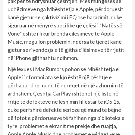
pak për të ndryshuar çështjen. Mes mungesës së
udhëzimeve nga Mbështetja e Apple, përdoruesit
kanë gjetur se çaktivizimi i EQ ose barazimit, duke
siguruar në mënyrë specifike që çelësi i “Natës së
Vonë” është i fikur brenda cilësimeve të Apple
Music, rregullon problemin, ndërsa të tjerët kanë
gjetur se rivendosja e të gjitha cilësimeve të rrjetit
në iPhone gjithashtu ndihmon.
Një lexues i MacRumors pohon se Mbështetja e
Apple i informoi ata se kjo është një çështje e
përhapur dhe mund të ndreqet në një azhurnim të
ardhshëm. Çështja CarPlay i shtohet një liste në
rritje të defekteve në lëshimin fillestar të iOS 15,
duke përfshirë defekte serioze që mund të bëjnë
që fotot e përdoruesve të fshihen nga biblioteka e
tyre, problemet e ekranit me prekje dhe ruajtja,
Apple Apple Music dhe problemet e widget -eve.