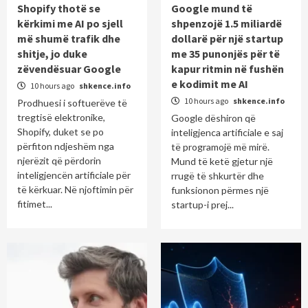
Shopify thotë se
Google mund të
kërkimi me AI po sjell
shpenzojë 1.5 miliardë
më shumë trafik dhe
dollarë për një startup
shitje, jo duke
me 35 punonjës për të
zëvendësuar Google
kapur ritmin në fushën
e kodimit me AI
10 hours ago
shkence.info
10 hours ago
shkence.info
Prodhuesi i softuerëve të
tregtisë elektronike,
Google dëshiron që
Shopify, duket se po
inteligjenca artificiale e saj
përfiton ndjeshëm nga
të programojë më mirë.
njerëzit që përdorin
Mund të ketë gjetur një
inteligjencën artificiale për
rrugë të shkurtër dhe
të kërkuar. Në njoftimin për
funksionon përmes një
fitimet...
startup-i prej...