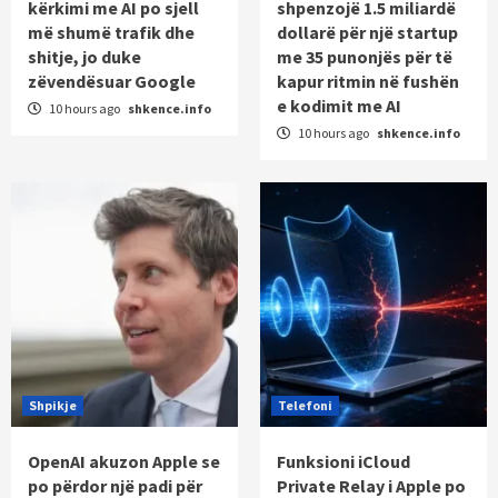
kërkimi me AI po sjell
shpenzojë 1.5 miliardë
më shumë trafik dhe
dollarë për një startup
shitje, jo duke
me 35 punonjës për të
zëvendësuar Google
kapur ritmin në fushën
e kodimit me AI
10 hours ago
shkence.info
10 hours ago
shkence.info
Shpikje
Telefoni
OpenAI akuzon Apple se
Funksioni iCloud
po përdor një padi për
Private Relay i Apple po