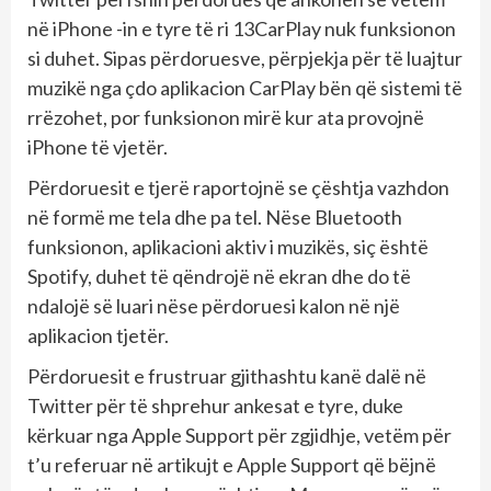
në iPhone -in e tyre të ri 13CarPlay nuk funksionon
si duhet. Sipas përdoruesve, përpjekja për të luajtur
muzikë nga çdo aplikacion CarPlay bën që sistemi të
rrëzohet, por funksionon mirë kur ata provojnë
iPhone të vjetër.
Përdoruesit e tjerë raportojnë se çështja vazhdon
në formë me tela dhe pa tel. Nëse Bluetooth
funksionon, aplikacioni aktiv i muzikës, siç është
Spotify, duhet të qëndrojë në ekran dhe do të
ndalojë së luari nëse përdoruesi kalon në një
aplikacion tjetër.
Përdoruesit e frustruar gjithashtu kanë dalë në
Twitter për të shprehur ankesat e tyre, duke
kërkuar nga Apple Support për zgjidhje, vetëm për
t’u referuar në artikujt e Apple Support që bëjnë