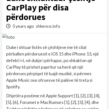
CarPlay për disa
përdorues
5 years ago
shkence.info
Duke i shtuar listës së çështjeve me të cilat
përballen përdoruesit e iOS 15 dhe iPhone 13, një
defekt i ri, në dukje i përhapur, po shkakton që
CarPlay të prishet papritur sa herë që një
përdorues përpiqet të luajë muzikë, si përmes
Apple Music ose ofruesve të palëve të treta si
Spotify.
Dhjetëra postime në Apple Support [1], [2], [3], [4],
[5], [6], Forumet e MacRumors [1], [2], [3], [4], dhe
Twitter përfshin përdorues që ankohen se vetëm