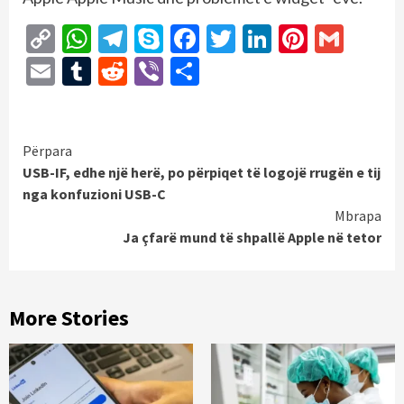
Copy
WhatsApp
Telegram
Skype
Facebook
Twitter
LinkedIn
Pintere
Gmai
Link
Email
Tumblr
Reddit
Viber
Share
Continue
Përpara
USB-IF, edhe një herë, po përpiqet të logojë rrugën e tij
Reading
nga konfuzioni USB-C
Mbrapa
Ja çfarë mund të shpallë Apple në tetor
More Stories