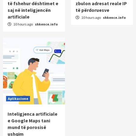
të fshehur dështimet e
zbulon adresat reale IP
saj në inteligjencën
të përdoruesve
artificiale
10 hours ago
shkence.info
10 hours ago
shkence.info
Aplikacione
Inteligjenca artificiale
e Google Maps tani
mund të porosisë
ushqim