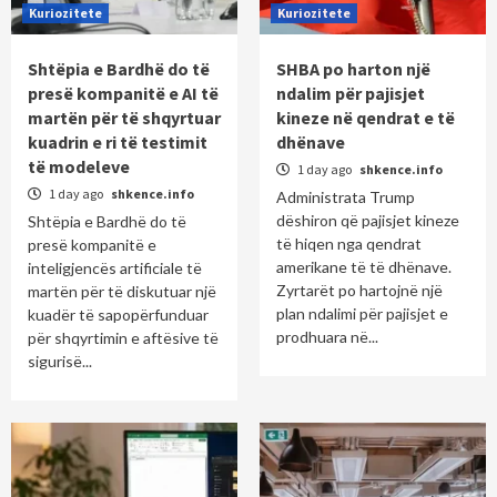
Kuriozitete
Kuriozitete
Shtëpia e Bardhë do të
SHBA po harton një
presë kompanitë e AI të
ndalim për pajisjet
martën për të shqyrtuar
kineze në qendrat e të
kuadrin e ri të testimit
dhënave
të modeleve
1 day ago
shkence.info
1 day ago
shkence.info
Administrata Trump
dëshiron që pajisjet kineze
Shtëpia e Bardhë do të
të hiqen nga qendrat
presë kompanitë e
amerikane të të dhënave.
inteligjencës artificiale të
Zyrtarët po hartojnë një
martën për të diskutuar një
plan ndalimi për pajisjet e
kuadër të sapopërfunduar
prodhuara në...
për shqyrtimin e aftësive të
sigurisë...