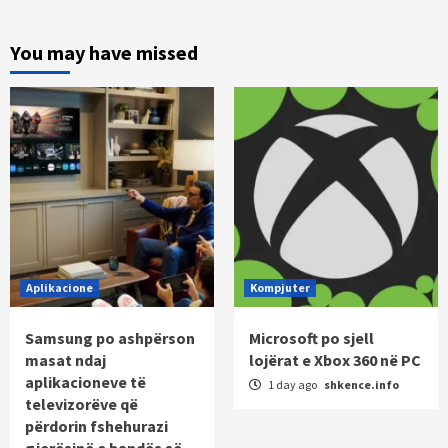
You may have missed
Aplikacione
Kompjuter
Samsung po ashpërson
Microsoft po sjell
masat ndaj
lojërat e Xbox 360 në PC
aplikacioneve të
1 day ago
shkence.info
televizorëve që
përdorin fshehurazi