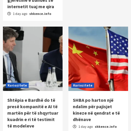
gjerësinë e bandës së
internetit tuaj me qira
1 day ago
shkence.info
Kuriozitete
Kuriozitete
Shtëpia e Bardhë do të
SHBA po harton një
presë kompanitë e AI të
ndalim për pajisjet
martën për të shqyrtuar
kineze në qendrat e të
kuadrin e ri të testimit
dhënave
të modeleve
1 day ago
shkence.info