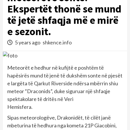
Ekspertët thonë se mund
të jetë shfaqja më e mirë
e sezonit.
5 years ago
shkence.info
Meteorët e hedhur në kufijtë e poshtëm të
hapësirës mund të jenë të dukshëm sonte në pjesët
e largëta të Qarkut Riverside ndërsa mbërrin shiu
meteor “Draconids”, duke siguruar një shfaqje
spektakolare të dritës në Veri
Hemisfera.
Sipas meteorologëve, Drakonidët, të cilët janë
mbeturina të hedhura nga kometa 21P Giacobini,