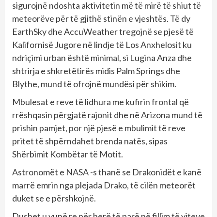
sigurojnë ndoshta aktivitetin më të mirë të shiut të
meteorëve për të gjithë stinën e vjeshtës. Të dy
EarthSky dhe AccuWeather tregojnë se pjesë të
Kalifornisë Jugore në lindje të Los Anxhelosit ku
ndriçimi urban është minimal, si Lugina Anza dhe
shtrirja e shkretëtirës midis Palm Springs dhe
Blythe, mund të ofrojnë mundësi për shikim.
Mbulesat e reve të lidhura me kufirin frontal që
rrëshqasin përgjatë rajonit dhe në Arizona mund të
prishin pamjet, por një pjesë e mbulimit të reve
pritet të shpërndahet brenda natës, sipas
Shërbimit Kombëtar të Motit.
Astronomët e NASA -s thanë se Drakonidët e kanë
marrë emrin nga plejada Drako, të cilën meteorët
duket se e përshkojnë.
Dushet u vunë re për herë të parë në fillim të viteve