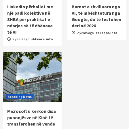
LinkedIn përballet me
Barnat e zhvilluara nga
një padi kolektive në
AI, të mbështetura nga
SHBA për praktikat e
Google, do të testohen
ndarjes së të dhënave
deri në 2026
të AI
2 years ago
shkence.info
2 years ago
shkence.info
Breaking News
Microsoft u kërkon disa
punonjësve në Kinë të
transferohen në vende