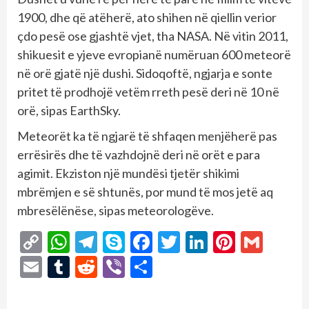
1900, dhe që atëherë, ato shihen në qiellin verior
çdo pesë ose gjashtë vjet, tha NASA. Në vitin 2011,
shikuesit e yjeve evropianë numëruan 600 meteorë
në orë gjatë një dushi. Sidoqoftë, ngjarja e sonte
pritet të prodhojë vetëm rreth pesë deri në 10 në
orë, sipas EarthSky.
Meteorët ka të ngjarë të shfaqen menjëherë pas
errësirës dhe të vazhdojnë deri në orët e para
agimit. Ekziston një mundësi tjetër shikimi
mbrëmjen e së shtunës, por mund të mos jetë aq
mbresëlënëse, sipas meteorologëve.
Copy
WhatsApp
Telegram
Skype
Facebook
Twitter
LinkedIn
Pintere
Gmai
Link
Email
Tumblr
Reddit
Viber
Share