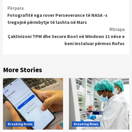
Continue
Përpara
Fotografitë nga rover Perseverance të NASA -s
Reading
tregojnë përmbytje të lashta në Mars
Mbrapa
Çaktivizoni TPM dhe Secure Boot në Windows 11 nëse e
keni instaluar përmes Rufus
More Stories
Breaking News
Breaking News