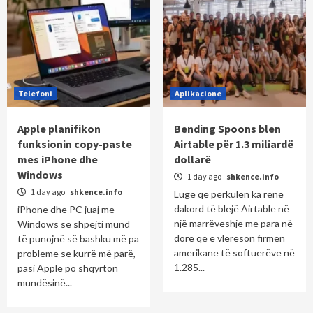
Telefoni
Aplikacione
Apple planifikon
Bending Spoons blen
funksionin copy-paste
Airtable për 1.3 miliardë
mes iPhone dhe
dollarë
Windows
1 day ago
shkence.info
1 day ago
shkence.info
Lugë që përkulen ka rënë
dakord të blejë Airtable në
iPhone dhe PC juaj me
një marrëveshje me para në
Windows së shpejti mund
dorë që e vlerëson firmën
të punojnë së bashku më pa
amerikane të softuerëve në
probleme se kurrë më parë,
1.285...
pasi Apple po shqyrton
mundësinë...