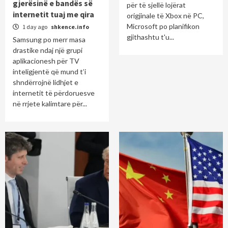
gjerësinë e bandës së
për të sjellë lojërat
internetit tuaj me qira
origjinale të Xbox në PC,
Microsoft po planifikon
1 day ago
shkence.info
gjithashtu t'u...
Samsung po merr masa
drastike ndaj një grupi
aplikacionesh për TV
inteligjentë që mund t’i
shndërrojnë lidhjet e
internetit të përdoruesve
në rrjete kalimtare për...