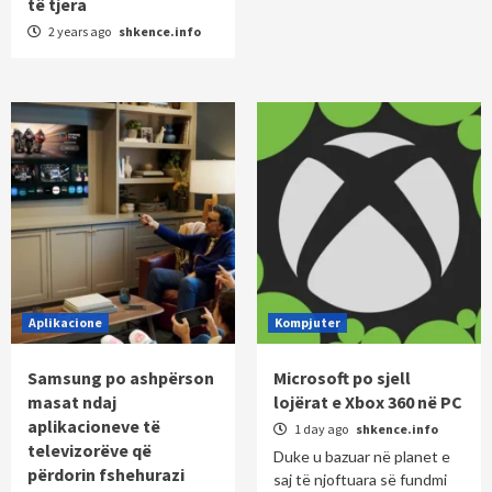
të tjera
2 years ago
shkence.info
Aplikacione
Kompjuter
Samsung po ashpërson
Microsoft po sjell
masat ndaj
lojërat e Xbox 360 në PC
aplikacioneve të
1 day ago
shkence.info
televizorëve që
Duke u bazuar në planet e
përdorin fshehurazi
saj të njoftuara së fundmi