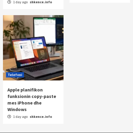
1 day ago
shkence.info
Telefoni
Apple planifikon
funksionin copy-paste
mes iPhone dhe
Windows
1 day ago
shkence.info