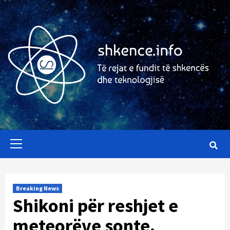
Skip
to
content
Primary
Menu
Breaking News
Shikoni për reshjet e
meteorëve sonte.