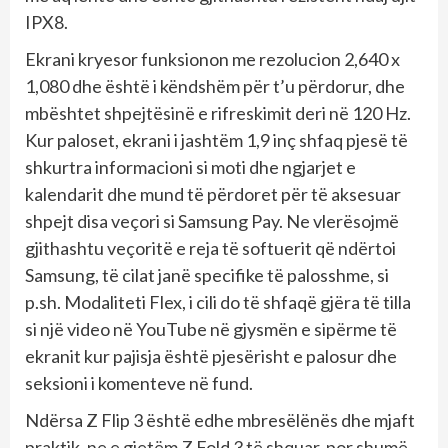
IPX8.
Ekrani kryesor funksionon me rezolucion 2,640 x
1,080 dhe është i këndshëm për t’u përdorur, dhe
mbështet shpejtësinë e rifreskimit deri në 120 Hz.
Kur paloset, ekrani i jashtëm 1,9 inç shfaq pjesë të
shkurtra informacioni si moti dhe ngjarjet e
kalendarit dhe mund të përdoret për të aksesuar
shpejt disa veçori si Samsung Pay. Ne vlerësojmë
gjithashtu veçoritë e reja të softuerit që ndërtoi
Samsung, të cilat janë specifike të palosshme, si
p.sh. Modaliteti Flex, i cili do të shfaqë gjëra të tilla
si një video në YouTube në gjysmën e sipërme të
ekranit kur pajisja është pjesërisht e palosur dhe
seksioni i komenteve në fund.
Ndërsa Z Flip 3 është edhe mbresëlënës dhe mjaft
praktik, ne e gjetëm Z Fold 3 të shquar, por shumë