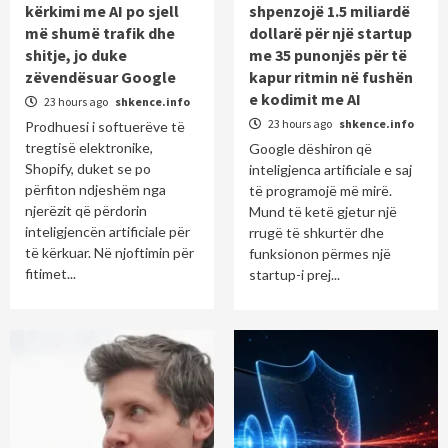
kërkimi me AI po sjell
shpenzojë 1.5 miliardë
më shumë trafik dhe
dollarë për një startup
shitje, jo duke
me 35 punonjës për të
zëvendësuar Google
kapur ritmin në fushën
e kodimit me AI
23 hours ago
shkence.info
23 hours ago
shkence.info
Prodhuesi i softuerëve të
tregtisë elektronike,
Google dëshiron që
Shopify, duket se po
inteligjenca artificiale e saj
përfiton ndjeshëm nga
të programojë më mirë.
njerëzit që përdorin
Mund të ketë gjetur një
inteligjencën artificiale për
rrugë të shkurtër dhe
të kërkuar. Në njoftimin për
funksionon përmes një
fitimet...
startup-i prej...