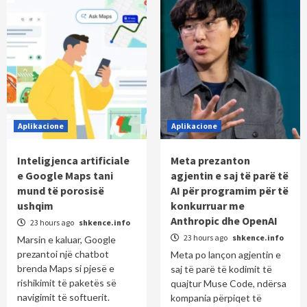
Aplikacione
Aplikacione
Inteligjenca artificiale
Meta prezanton
e Google Maps tani
agjentin e saj të parë të
mund të porosisë
AI për programim për të
ushqim
konkurruar me
Anthropic dhe OpenAI
23 hours ago
shkence.info
23 hours ago
shkence.info
Marsin e kaluar, Google
prezantoi një chatbot
Meta po lançon agjentin e
brenda Maps si pjesë e
saj të parë të kodimit të
rishikimit të paketës së
quajtur Muse Code, ndërsa
navigimit të softuerit.
kompania përpiqet të