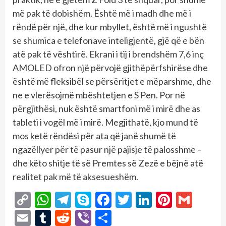
më pak të dobishëm. Është më i madh dhe më i
rëndë për një, dhe kur mbyllet, është më i ngushtë
se shumica e telefonave inteligjentë, gjë që e bën
atë pak të vështirë. Ekrani i tij i brendshëm 7,6 inç
AMOLED ofron një përvojë gjithëpërfshirëse dhe
është më fleksibël se përsëritjet e mëparshme, dhe
ne e vlerësojmë mbështetjen e S Pen. Por në
përgjithësi, nuk është smartfoni më i mirë dhe as
tableti i vogël më i mirë. Megjithatë, kjo mund të
mos ketë rëndësi për ata që janë shumë të
ngazëllyer për të pasur një pajisje të palosshme –
dhe këto shitje të së Premtes së Zezë e bëjnë atë
realitet pak më të aksesueshëm.
Copy
WhatsApp
Telegram
Skype
Facebook
Twitter
LinkedIn
Pintere
Gmai
Link
Email
Tumblr
Reddit
Viber
Share