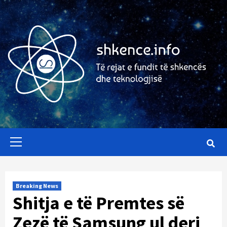
Skip
to
content
Primary
Menu
Breaking News
Shitja e të Premtes së
Zezë të Samsung ul deri