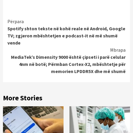
Continue
Përpara
Spotify shton tekste në kohë reale në Android, Google
Reading
TV; zgjeron mbështetjen e podcast-it në më shumë
vende
Mbrapa
MediaTek’s Dimensity 9000 është çipseti i parë celular
4nm në botë; Përmban Cortex-X2, mbështetje për
memorien LPDDR5X dhe më shumë
More Stories