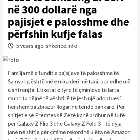
në 300 dollarë nga
pajisjet e palosshme dhe
përfshin kufje falas
5 years ago
shkence.info
Familja më e fundit e pajisjeve të palosshme të
Samsung është më e mira deri më tani, por edhe më
e shtrenjta. Etiketat e tyre të çmimeve të larta
mund ta bëjnë të vështirë të jesh një adoptues i
hershëm pa zbrazur llogarinë tënde bankare. Por
shitjet e së Premtes së Zezë kanë ardhur në tufë
për Galaxy Z Flip 3 dhe Galaxy Z Fold 3 – të dyja
janë në shitje për çmime rekord të ulëta në Amazon