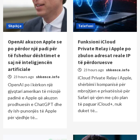
Shpikje
Telefoni
OpenAI akuzon Apple se
Funksioni iCloud
po përdor një padi për
Private Relay i Apple po
të fshehur dështimet e
zbulon adresat reale IP
saj në inteligjencën
të përdoruesve
artificiale
23 hours ago
shkence.info
23 hours ago
shkence.info
iCloud Private Relay i Apple,
shërbimi i kompanisë për
OpenAI po i kërkon një
mbrojtjen e privatësisë për
gjyqtari amerikan të rrëzojë
Safari që vjen me çdo plan
padinë e Apple që akuzon
të paguar iCloud+, nuk
prodhuesin e ChatGPT dhe
duket të...
dy ish-punonjës të Apple
për vjedhje të...