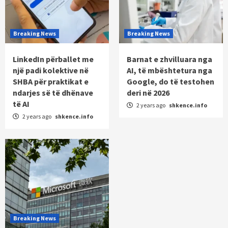
Breaking News
Breaking News
LinkedIn përballet me
Barnat e zhvilluara nga
një padi kolektive në
AI, të mbështetura nga
SHBA për praktikat e
Google, do të testohen
ndarjes së të dhënave
deri në 2026
të AI
2 years ago
shkence.info
2 years ago
shkence.info
Breaking News