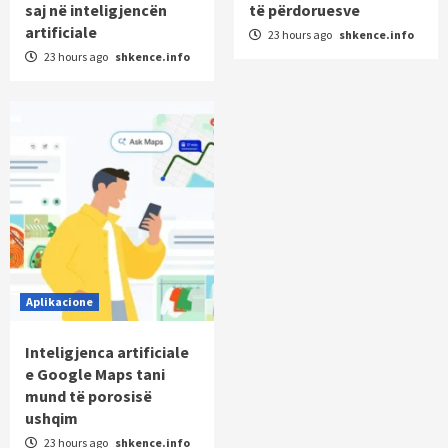
saj në inteligjencën
të përdoruesve
artificiale
23 hours ago
shkence.info
23 hours ago
shkence.info
Aplikacione
Inteligjenca artificiale
e Google Maps tani
mund të porosisë
ushqim
23 hours ago
shkence.info