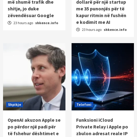
më shumë trafik dhe
dollarë për një startup
shitje, jo duke
me 35 punonjës për të
zëvendësuar Google
kapur ritmin në fushën
e kodimit me AI
23 hours ago
shkence.info
23 hours ago
shkence.info
Shpikje
Telefoni
OpenAI akuzon Apple se
Funksioni iCloud
po përdor një padi për
Private Relay i Apple po
të fshehur dështimet e
zbulon adresat reale IP