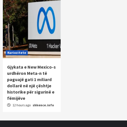
Kuriozitete
Gjykata e New Mexico-s
urdhëron Meta-n të
paguajë gati 1 miliard
dollarë në një çështje
historike për sigurinë e
fëmijëve
12 hours ago
shkence.info