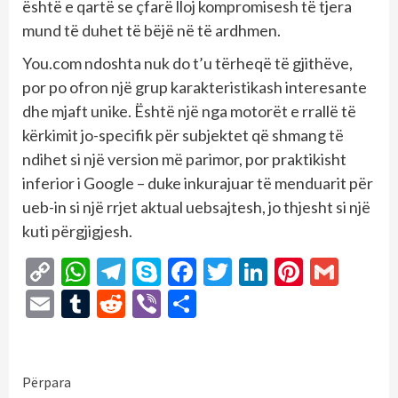
është e qartë se çfarë lloj kompromisesh të tjera
mund të duhet të bëjë në të ardhmen.
You.com ndoshta nuk do t’u tërheqë të gjithëve,
por po ofron një grup karakteristikash interesante
dhe mjaft unike. Është një nga motorët e rrallë të
kërkimit jo-specifik për subjektet që shmang të
ndihet si një version më parimor, por praktikisht
inferior i Google – duke inkurajuar të menduarit për
ueb-in si një rrjet aktual uebsajtesh, jo thjesht si një
kuti përgjigjesh.
Copy
WhatsApp
Telegram
Skype
Facebook
Twitter
LinkedIn
Pintere
Gmai
Link
Email
Tumblr
Reddit
Viber
Share
Continue
Përpara