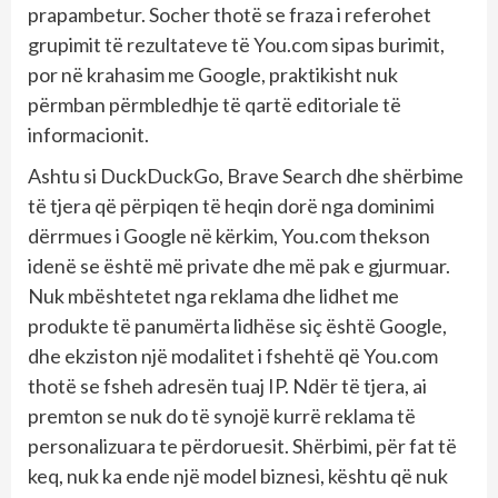
prapambetur. Socher thotë se fraza i referohet
grupimit të rezultateve të You.com sipas burimit,
por në krahasim me Google, praktikisht nuk
përmban përmbledhje të qartë editoriale të
informacionit.
Ashtu si DuckDuckGo, Brave Search dhe shërbime
të tjera që përpiqen të heqin dorë nga dominimi
dërrmues i Google në kërkim, You.com thekson
idenë se është më private dhe më pak e gjurmuar.
Nuk mbështetet nga reklama dhe lidhet me
produkte të panumërta lidhëse siç është Google,
dhe ekziston një modalitet i fshehtë që You.com
thotë se fsheh adresën tuaj IP. Ndër të tjera, ai
premton se nuk do të synojë kurrë reklama të
personalizuara te përdoruesit. Shërbimi, për fat të
keq, nuk ka ende një model biznesi, kështu që nuk