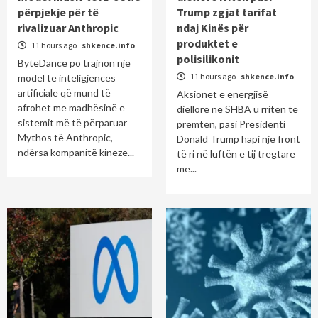
përpjekje për të
Trump zgjat tarifat
rivalizuar Anthropic
ndaj Kinës për
produktet e
11 hours ago
shkence.info
polisilikonit
ByteDance po trajnon një
11 hours ago
shkence.info
model të inteligjencës
artificiale që mund të
Aksionet e energjisë
afrohet me madhësinë e
diellore në SHBA u rritën të
sistemit më të përparuar
premten, pasi Presidenti
Mythos të Anthropic,
Donald Trump hapi një front
ndërsa kompanitë kineze...
të ri në luftën e tij tregtare
me...