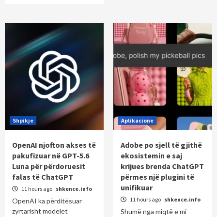
Shpikje
Aplikacione
OpenAI njofton akses të
Adobe po sjell të gjithë
pakufizuar në GPT-5.6
ekosistemin e saj
Luna për përdoruesit
krijues brenda ChatGPT
falas të ChatGPT
përmes një plugini të
unifikuar
11 hours ago
shkence.info
11 hours ago
shkence.info
OpenAI ka përditësuar
zyrtarisht modelet
Shumë nga miqtë e mi