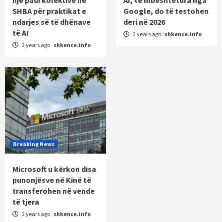
një padi kolektive në
AI, të mbështetura nga
SHBA për praktikat e
Google, do të testohen
ndarjes së të dhënave
deri në 2026
të AI
2 years ago
shkence.info
2 years ago
shkence.info
Breaking News
Microsoft u kërkon disa
punonjësve në Kinë të
transferohen në vende
të tjera
2 years ago
shkence.info