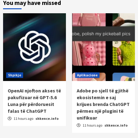
You may have missed
Shpikje
Aplikacione
OpenAI njofton akses të
Adobe po sjell të gjithë
pakufizuar në GPT-5.6
ekosistemin e saj
Luna për përdoruesit
krijues brenda ChatGPT
falas të ChatGPT
përmes një plugini të
unifikuar
11 hours ago
shkence.info
11 hours ago
shkence.info