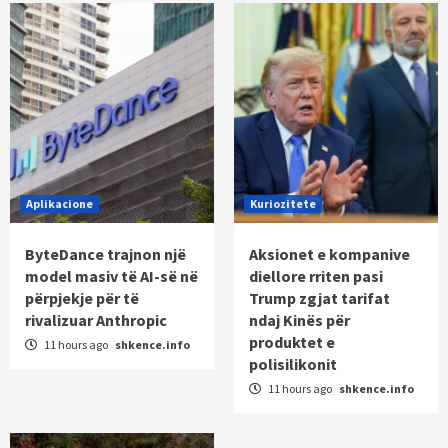
Aplikacione
Kuriozitete
ByteDance trajnon një
Aksionet e kompanive
model masiv të AI-së në
diellore rriten pasi
përpjekje për të
Trump zgjat tarifat
rivalizuar Anthropic
ndaj Kinës për
produktet e
11 hours ago
shkence.info
polisilikonit
11 hours ago
shkence.info