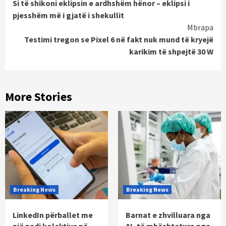
Si të shikoni eklipsin e ardhshëm hënor – eklipsi i
Reading
pjesshëm më i gjatë i shekullit
Mbrapa
Testimi tregon se Pixel 6 në fakt nuk mund të kryejë
karikim të shpejtë 30 W
More Stories
Breaking News
Breaking News
LinkedIn përballet me
Barnat e zhvilluara nga