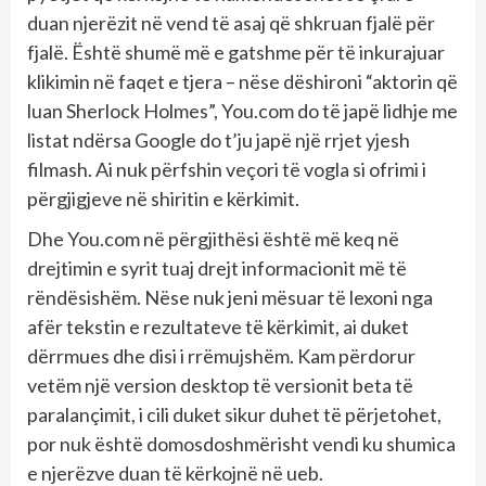
duan njerëzit në vend të asaj që shkruan fjalë për
fjalë. Është shumë më e gatshme për të inkurajuar
klikimin në faqet e tjera – nëse dëshironi “aktorin që
luan Sherlock Holmes”, You.com do të japë lidhje me
listat ndërsa Google do t’ju japë një rrjet yjesh
filmash. Ai nuk përfshin veçori të vogla si ofrimi i
përgjigjeve në shiritin e kërkimit.
Dhe You.com në përgjithësi është më keq në
drejtimin e syrit tuaj drejt informacionit më të
rëndësishëm. Nëse nuk jeni mësuar të lexoni nga
afër tekstin e rezultateve të kërkimit, ai duket
dërrmues dhe disi i rrëmujshëm. Kam përdorur
vetëm një version desktop të versionit beta të
paralançimit, i cili duket sikur duhet të përjetohet,
por nuk është domosdoshmërisht vendi ku shumica
e njerëzve duan të kërkojnë në ueb.