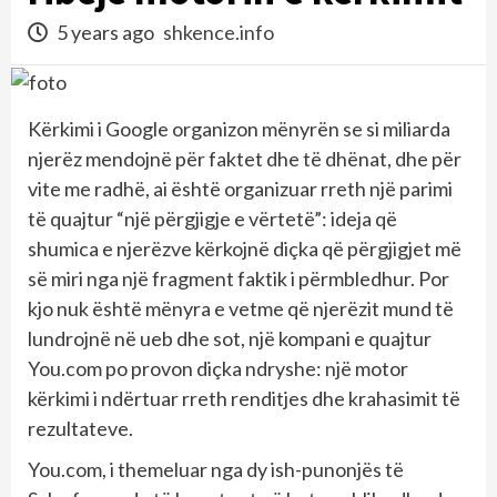
5 years ago
shkence.info
Kërkimi i Google organizon mënyrën se si miliarda
njerëz mendojnë për faktet dhe të dhënat, dhe për
vite me radhë, ai është organizuar rreth një parimi
të quajtur “një përgjigje e vërtetë”: ideja që
shumica e njerëzve kërkojnë diçka që përgjigjet më
së miri nga një fragment faktik i përmbledhur. Por
kjo nuk është mënyra e vetme që njerëzit mund të
lundrojnë në ueb dhe sot, një kompani e quajtur
You.com po provon diçka ndryshe: një motor
kërkimi i ndërtuar rreth renditjes dhe krahasimit të
rezultateve.
You.com, i themeluar nga dy ish-punonjës të