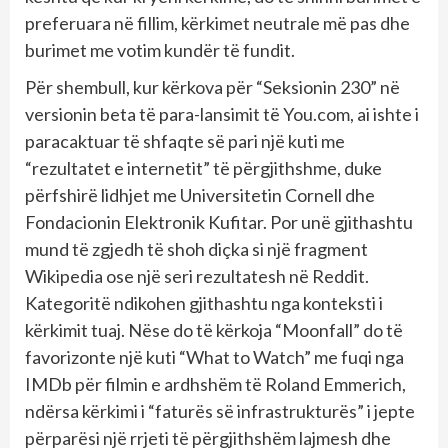
preferuara në fillim, kërkimet neutrale më pas dhe
burimet me votim kundër të fundit.
Për shembull, kur kërkova për “Seksionin 230” në
versionin beta të para-lansimit të You.com, ai ishte i
paracaktuar të shfaqte së pari një kuti me
“rezultatet e internetit” të përgjithshme, duke
përfshirë lidhjet me Universitetin Cornell dhe
Fondacionin Elektronik Kufitar. Por unë gjithashtu
mund të zgjedh të shoh diçka si një fragment
Wikipedia ose një seri rezultatesh në Reddit.
Kategoritë ndikohen gjithashtu nga konteksti i
kërkimit tuaj. Nëse do të kërkoja “Moonfall” do të
favorizonte një kuti “What to Watch” me fuqi nga
IMDb për filmin e ardhshëm të Roland Emmerich,
ndërsa kërkimi i “faturës së infrastrukturës” i jepte
përparësi një rrjeti të përgjithshëm lajmesh dhe