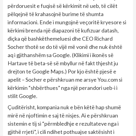
përdoruesit e fuqisë së kërkimit në ueb, të cilët
pëlqejnë të krahasojnë burime të shumta
informacioni. Ende i mungojnë veçoritë kryesore si
kërkimi brenda një diapazoni të kufizuar datash,
diçka që bashkëthemeluesi dhe CEO Richard
Socher thotë se do të vijë më vonë dhe nuk është
aq i gjithanshëm sa Google. (Klikimi i ikonës së
Hartave të beta-së së mbyllur në fakt thjesht ju
drejton te Google Maps.) Por kjo është pjesë e
apelit – Socher e përshkruan me arsye You.com si
kërkimin “shbërthues” nga një perandori ueb-i i
stilit Google.
Çuditërisht, kompania nuk e bën këtë hap shumë
mirë në njoftimin e saj të nisjes. Ai e përshkruan
sistemin e tij si “përmbledhje e rezultateve nga i
gjithë rrjeti”, i cili ndihet pothuajse saktësisht i