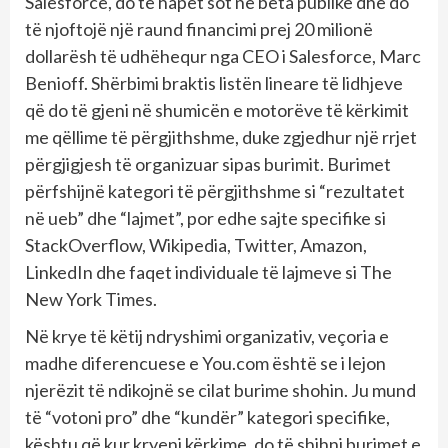
Salesforce, do të hapet sot në beta publike dhe do
të njoftojë një raund financimi prej 20 milionë
dollarësh të udhëhequr nga CEO i Salesforce, Marc
Benioff. Shërbimi braktis listën lineare të lidhjeve
që do të gjeni në shumicën e motorëve të kërkimit
me qëllime të përgjithshme, duke zgjedhur një rrjet
përgjigjesh të organizuar sipas burimit. Burimet
përfshijnë kategori të përgjithshme si “rezultatet
në ueb” dhe “lajmet”, por edhe sajte specifike si
StackOverflow, Wikipedia, Twitter, Amazon,
LinkedIn dhe faqet individuale të lajmeve si The
New York Times.
Në krye të këtij ndryshimi organizativ, veçoria e
madhe diferencuese e You.com është se i lejon
njerëzit të ndikojnë se cilat burime shohin. Ju mund
të “votoni pro” dhe “kundër” kategori specifike,
kështu që kur kryeni kërkime, do të shihni burimet e