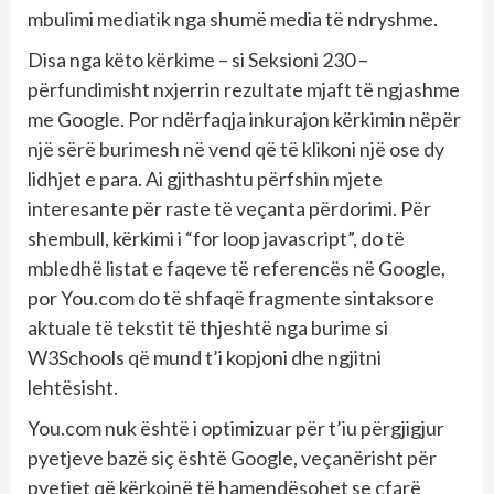
mbulimi mediatik nga shumë media të ndryshme.
Disa nga këto kërkime – si Seksioni 230 –
përfundimisht nxjerrin rezultate mjaft të ngjashme
me Google. Por ndërfaqja inkurajon kërkimin nëpër
një sërë burimesh në vend që të klikoni një ose dy
lidhjet e para. Ai gjithashtu përfshin mjete
interesante për raste të veçanta përdorimi. Për
shembull, kërkimi i “for loop javascript”, do të
mbledhë listat e faqeve të referencës në Google,
por You.com do të shfaqë fragmente sintaksore
aktuale të tekstit të thjeshtë nga burime si
W3Schools që mund t’i kopjoni dhe ngjitni
lehtësisht.
You.com nuk është i optimizuar për t’iu përgjigjur
pyetjeve bazë siç është Google, veçanërisht për
pyetjet që kërkojnë të hamendësohet se çfarë