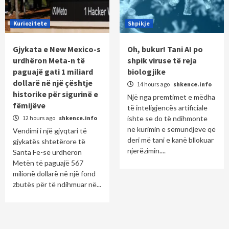
Kuriozitete
Shpikje
Gjykata e New Mexico-s
Oh, bukur! Tani AI po
urdhëron Meta-n të
shpik viruse të reja
paguajë gati 1 miliard
biologjike
dollarë në një çështje
14 hours ago
shkence.info
historike për sigurinë e
Një nga premtimet e mëdha
fëmijëve
të inteligjencës artificiale
12 hours ago
shkence.info
ishte se do të ndihmonte
në kurimin e sëmundjeve që
Vendimi i një gjyqtari të
deri më tani e kanë bllokuar
gjykatës shtetërore të
njerëzimin....
Santa Fe-së urdhëron
Metën të paguajë 567
milionë dollarë në një fond
zbutës për të ndihmuar në...