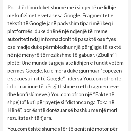
Por shërbimi duket shumë më i sinqertë në lidhje
me kufizimet e veta sesa Google. Fragmentet e
tekstit të Google janë padyshim tipari më i keq i
platformës, duke dhënë një ndjenjë të rreme
autoriteti ndaj informacionit të pasaktë ose fyes
ose madje duke përmbledhur një përgjigje të saktë
në një mënyrë të rrezikshme të gabuar. (Zbulimi i
plotë: Unë munda ta gjeja atë lidhjen e fundit vetëm
përmes Google, ku e mora duke gjurmuar “copëzën
e sekuestrimit të Google”, ndërsa You.com ofronte
informacione të përgjithshme rreth fragmenteve
dhe konfiskimeve.) You.com ofron një “Fakte të
shpejta” kuti për pyetje si “distanca nga Toka në
Hënë”, por është dorëzuar së bashku me një mori
rezultatesh të tjera.
You.com është shumë afër të qenit një motor për