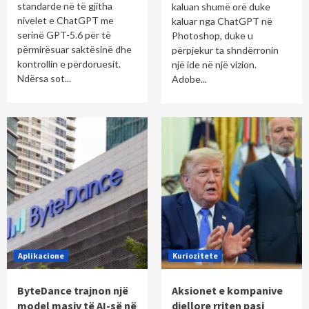
standarde në të gjitha
kaluan shumë orë duke
nivelet e ChatGPT me
kaluar nga ChatGPT në
serinë GPT-5.6 për të
Photoshop, duke u
përmirësuar saktësinë dhe
përpjekur ta shndërronin
kontrollin e përdoruesit.
një ide në një vizion.
Ndërsa sot...
Adobe...
Aplikacione
Kuriozitete
ByteDance trajnon një
Aksionet e kompanive
model masiv të AI-së në
diellore rriten pasi