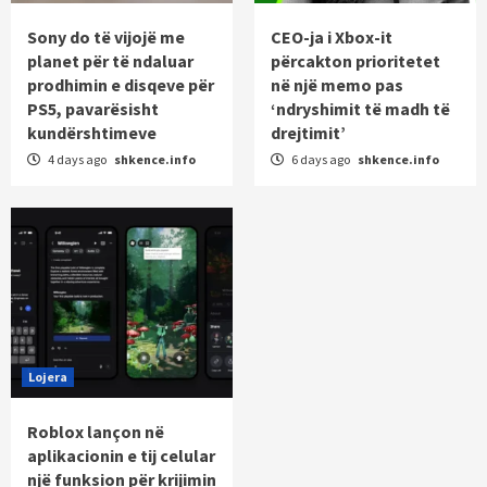
Sony do të vijojë me
CEO-ja i Xbox-it
planet për të ndaluar
përcakton prioritetet
prodhimin e disqeve për
në një memo pas
PS5, pavarësisht
‘ndryshimit të madh të
kundërshtimeve
drejtimit’
4 days ago
shkence.info
6 days ago
shkence.info
Lojera
Roblox lançon në
aplikacionin e tij celular
një funksion për krijimin