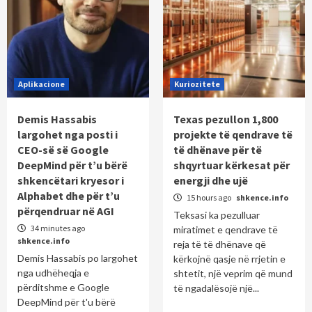
Aplikacione
Kuriozitete
Demis Hassabis
Texas pezullon 1,800
largohet nga posti i
projekte të qendrave të
CEO-së së Google
të dhënave për të
DeepMind për t’u bërë
shqyrtuar kërkesat për
shkencëtari kryesor i
energji dhe ujë
Alphabet dhe për t’u
15 hours ago
shkence.info
përqendruar në AGI
Teksasi ka pezulluar
34 minutes ago
miratimet e qendrave të
shkence.info
reja të të dhënave që
Demis Hassabis po largohet
kërkojnë qasje në rrjetin e
nga udhëheqja e
shtetit, një veprim që mund
përditshme e Google
të ngadalësojë një...
DeepMind për t'u bërë