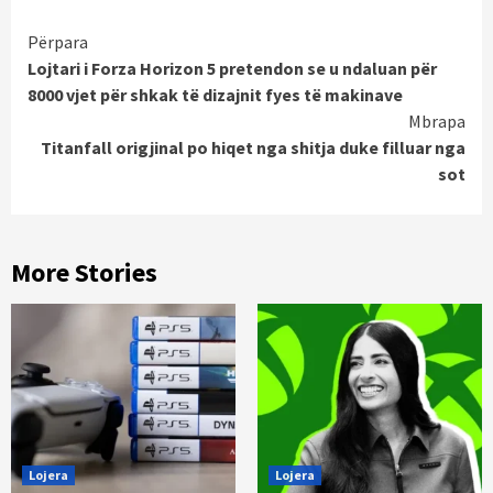
Continue
Përpara
Lojtari i Forza Horizon 5 pretendon se u ndaluan për
Reading
8000 vjet për shkak të dizajnit fyes të makinave
Mbrapa
Titanfall origjinal po hiqet nga shitja duke filluar nga
sot
More Stories
Lojera
Lojera