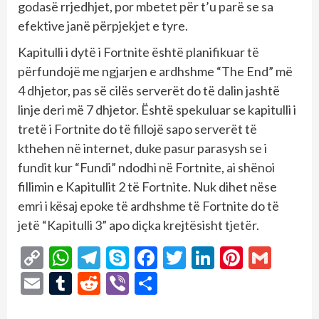
godasë rrjedhjet, por mbetet për t’u parë se sa
efektive janë përpjekjet e tyre.
Kapitulli i dytë i Fortnite është planifikuar të
përfundojë me ngjarjen e ardhshme “The End” më
4 dhjetor, pas së cilës serverët do të dalin jashtë
linje deri më 7 dhjetor. Është spekuluar se kapitulli i
tretë i Fortnite do të fillojë sapo serverët të
kthehen në internet, duke pasur parasysh se i
fundit kur “Fundi” ndodhi në Fortnite, ai shënoi
fillimin e Kapitullit 2 të Fortnite. Nuk dihet nëse
emri i kësaj epoke të ardhshme të Fortnite do të
jetë “Kapitulli 3” apo diçka krejtësisht tjetër.
Copy
WhatsApp
Telegram
Skype
Facebook
Twitter
LinkedIn
Pintere
Gmai
Link
Email
Tumblr
Reddit
Viber
Share