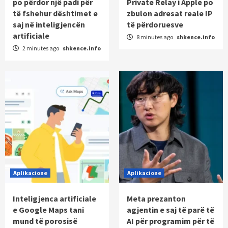
po përdor një padi për
Private Relay i Apple po
të fshehur dështimet e
zbulon adresat reale IP
saj në inteligjencën
të përdoruesve
artificiale
8 minutes ago
shkence.info
2 minutes ago
shkence.info
Aplikacione
Aplikacione
Inteligjenca artificiale
Meta prezanton
e Google Maps tani
agjentin e saj të parë të
mund të porosisë
AI për programim për të