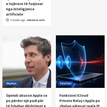
e lojërave të fuqizuar
nga inteligjenca
artificiale
3 weeks ago
shkence.info
Shpikje
Telefoni
OpenAI akuzon Apple se
Funksioni iCloud
po përdor një padi për
Private Relay i Apple po
të fshehur dështimet e
zbulon adresat reale IP