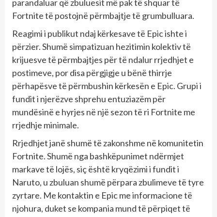
parandaluar që zbuluesit më pak të shquar të
Fortnite të postojnë përmbajtje të grumbulluara.
Reagimi i publikut ndaj kërkesave të Epic ishte i
përzier. Shumë simpatizuan hezitimin kolektiv të
krijuesve të përmbajtjes për të ndalur rrjedhjet e
postimeve, por disa përgjigje u bënë thirrje
përhapësve të përmbushin kërkesën e Epic. Grupi i
fundit i njerëzve shprehu entuziazëm për
mundësinë e hyrjes në një sezon të ri Fortnite me
rrjedhje minimale.
Rrjedhjet janë shumë të zakonshme në komunitetin
Fortnite. Shumë nga bashkëpunimet ndërmjet
markave të lojës, siç është kryqëzimi i fundit i
Naruto, u zbuluan shumë përpara zbulimeve të tyre
zyrtare. Me kontaktin e Epic me informacione të
njohura, duket se kompania mund të përpiqet të