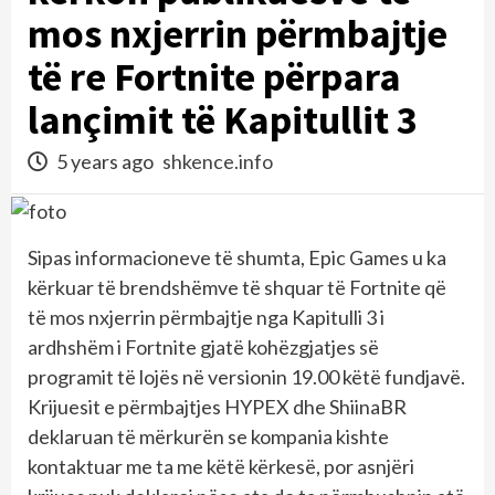
mos nxjerrin përmbajtje
të re Fortnite përpara
lançimit të Kapitullit 3
5 years ago
shkence.info
Sipas informacioneve të shumta, Epic Games u ka
kërkuar të brendshëmve të shquar të Fortnite që
të mos nxjerrin përmbajtje nga Kapitulli 3 i
ardhshëm i Fortnite gjatë kohëzgjatjes së
programit të lojës në versionin 19.00 këtë fundjavë.
Krijuesit e përmbajtjes HYPEX dhe ShiinaBR
deklaruan të mërkurën se kompania kishte
kontaktuar me ta me këtë kërkesë, por asnjëri