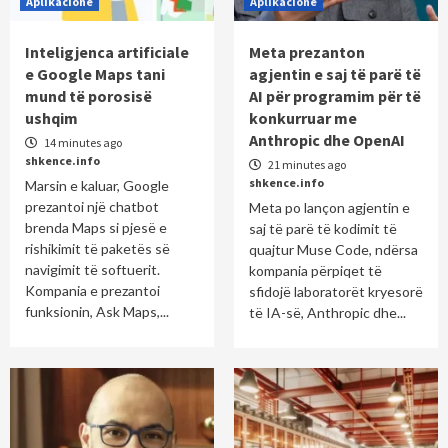
Aplikacione
Aplikacione
Inteligjenca artificiale
Meta prezanton
e Google Maps tani
agjentin e saj të parë të
mund të porosisë
AI për programim për të
ushqim
konkurruar me
Anthropic dhe OpenAI
14 minutes ago
shkence.info
21 minutes ago
shkence.info
Marsin e kaluar, Google
prezantoi një chatbot
Meta po lançon agjentin e
brenda Maps si pjesë e
saj të parë të kodimit të
rishikimit të paketës së
quajtur Muse Code, ndërsa
navigimit të softuerit.
kompania përpiqet të
Kompania e prezantoi
sfidojë laboratorët kryesorë
funksionin, Ask Maps,...
të IA-së, Anthropic dhe...