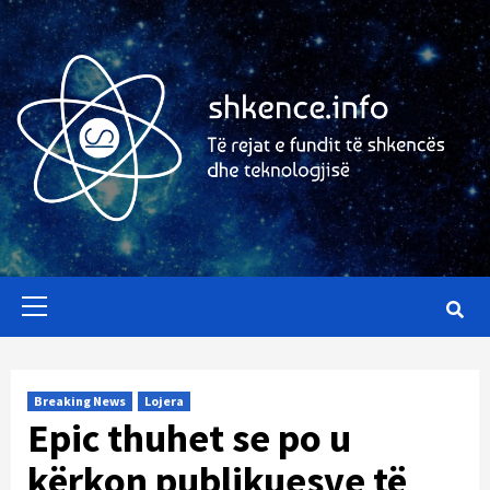
Skip
to
content
Primary
Menu
Breaking News
Lojera
Epic thuhet se po u
kërkon publikuesve të