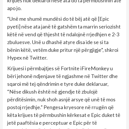
krijues nuk deklaroi nëse ata do ta përmbushnin atë
apo jo.
“Unë me shumë mundësi do të bëj atë që [Epic
pyeti] nëse ata janë të gatshëm ta marrin seriozisht
këtë në vend që thjesht të ndalojnë rrjedhjen e 2-3
zbuluesve. Unë u dhashë atyre disa ide se si ta
bënin këtë, vetëm duke pritur një përgjigje”, shkroi
Hypex në Twitter.
Krijuesi i përmbajtjes së Fortnite iFireMonkey u
bëri jehonë ndjenjave të ngjashme në Twitter dhe
sqaroi më tej qëndrimin e tyre duke deklaruar,
“Nëse dikush është në gjendje të zbulojë
përditësimin, nuk shoh asnjë arsye që unë të mos
postoj rrjedhje.” Pengesa kryesore në rrugën që
këta krijues të përmbushin kërkesat e Epic duket të
jetë paaftësia e perceptuar e Epic për të