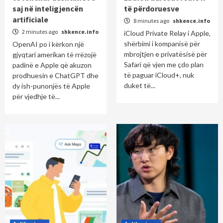
saj në inteligjencën
të përdoruesve
artificiale
8 minutes ago
shkence.info
2 minutes ago
shkence.info
iCloud Private Relay i Apple,
shërbimi i kompanisë për
OpenAI po i kërkon një
mbrojtjen e privatësisë për
gjyqtari amerikan të rrëzojë
Safari që vjen me çdo plan
padinë e Apple që akuzon
të paguar iCloud+, nuk
prodhuesin e ChatGPT dhe
duket të...
dy ish-punonjës të Apple
për vjedhje të...