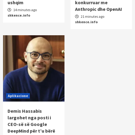
ushqim
konkurruar me
Anthropic dhe OpenAI
14 minutes ago
shkence.info
21 minutes ago
shkence.info
Aplikacione
Demis Hassabis
largohet nga posti i
CEO-së së Google
DeepMind për t’u bërë