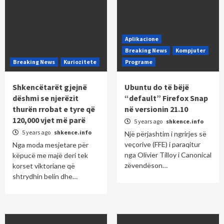
Aplikacione
Breaking News
Kompjuter
Breaking News
Kuriozitete
Programe
Shkencëtarët gjejnë
Ubuntu do të bëjë
dëshmi se njerëzit
“default” Firefox Snap
thurën rrobat e tyre që
në versionin 21.10
120,000 vjet më parë
5 years ago
shkence.info
5 years ago
shkence.info
Një përjashtim i ngrirjes së
veçorive (FFE) i paraqitur
Nga moda mesjetare për
nga Olivier Tilloy i Canonical
këpucë me majë deri tek
zëvendëson…
korset viktoriane që
shtrydhin belin dhe…