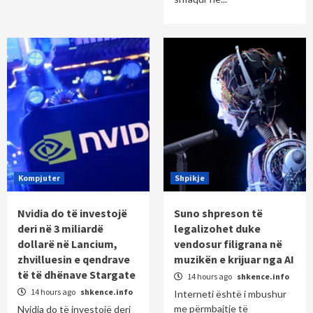
Kompjuter
Shpikje
Nvidia do të investojë
Suno shpreson të
deri në 3 miliardë
legalizohet duke
dollarë në Lancium,
vendosur filigrana në
zhvilluesin e qendrave
muzikën e krijuar nga AI
të të dhënave Stargate
14 hours ago
shkence.info
14 hours ago
shkence.info
Interneti është i mbushur
me përmbajtje të
Nvidia do të investojë deri