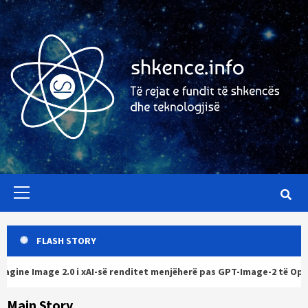
Skip
to
content
Primary
Menu
FLASH STORY
 xAI-së renditet menjëherë pas GPT-Image-2 të OpenAI në testet e A
Main Story