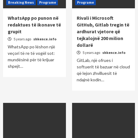
Breaking News
Programe
Programe
WhatsApp po punon në
Rivali i Microsoft
redaktues të ikonave të
GitHub, Gitlab tregin të
grupit
ardhurat vjetore që
tejkalojnë 200 milion
5 years ago
shkence.info
dollarë
WhatsApp po lëshon një
5 years ago
shkence.info
veçori të re të vogël sot:
mundësinë për të krijuar
GitLab, një ofrues i
shpejt…
softuerit të bazuar në cloud
që lejon zhvilluesit të
ndajnë kodin…