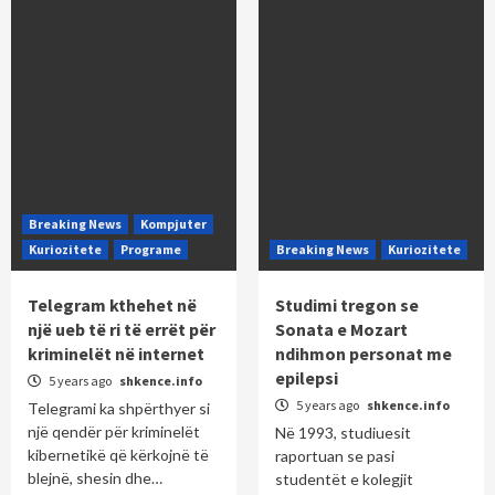
Breaking News
Kompjuter
Kuriozitete
Programe
Breaking News
Kuriozitete
Telegram kthehet në
Studimi tregon se
një ueb të ri të errët për
Sonata e Mozart
kriminelët në internet
ndihmon personat me
epilepsi
5 years ago
shkence.info
5 years ago
shkence.info
Telegrami ka shpërthyer si
një qendër për kriminelët
Në 1993, studiuesit
kibernetikë që kërkojnë të
raportuan se pasi
blejnë, shesin dhe…
studentët e kolegjit