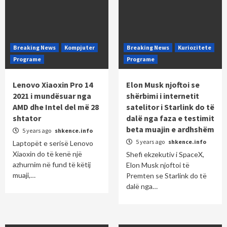
Breaking News
Kompjuter
Breaking News
Kuriozitete
Programe
Programe
Lenovo Xiaoxin Pro 14
Elon Musk njoftoi se
2021 i mundësuar nga
shërbimi i internetit
AMD dhe Intel del më 28
satelitor i Starlink do të
shtator
dalë nga faza e testimit
beta muajin e ardhshëm
5 years ago
shkence.info
5 years ago
shkence.info
Laptopët e serisë Lenovo
Xiaoxin do të kenë një
Shefi ekzekutiv i SpaceX,
azhurnim në fund të këtij
Elon Musk njoftoi të
muaji,…
Premten se Starlink do të
dalë nga…