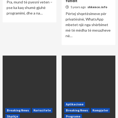
fundit
Pra, mund të pyesni veten –
5 years ago
shkence.info
pse ka kaq shumë gjuhë
programimi, dhe a na…
Përtej shqetësimeve për
privatësinë, WhatsApp
mbetet një nga shërbimet
më të mëdha të mesazheve
në…
Aplikacione
Breaking News
Kuriozitete
Breaking News
Kompjuter
Shpikje
Programe