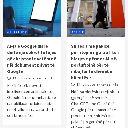
Aplikacione
Shpikje
AI-ja e Google disi e
Shitësit me pakicë
dinte një sekret të lojës
përfitojnë nga trafiku i
që ekzistonte vetëm në
blerjeve përmes AI-së,
një dokument privat të
por luftojnë për të
Google
mbajtur të dhënat e
klientëve
13 hours ago
shkence.info
13 hours ago
shkence.info
Pasi një lojtar pyeti
inteligjencën artificiale të
Ndërsa blerësit i drejtohen
Google-it për përmbajtje të
gjithnjë e më shumë
papublikuar në lojën e tij,
ChatGPT dhe Gemini të
një zhvillues i pavarur thotë
Google për rekomandime
se i ktheu një...
produktesh, shitësit me
pakicë po garojnë për t'u
shfaqur në...