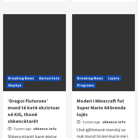
Breaking News
Kuriozitete
Breaking News
Lojera
Shpikje
Programe
‘Dragoi fluturues’
Moderi i Minecraft fut
mund të ketë ekzistuar
Super Mario 64 brenda
në Kili, thonë
lojës
shkencëtarët
5 years ago
shkence.info
5 years ago
shkence.info
Unë gjithmonë mendoj se
nuk mund të jem kurrë më i
Shkencëtarët kanë gjetur