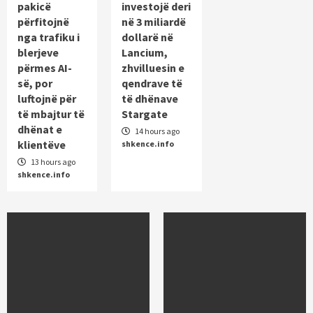
pakicë
investojë deri
përfitojnë
në 3 miliardë
nga trafiku i
dollarë në
blerjeve
Lancium,
përmes AI-
zhvilluesin e
së, por
qendrave të
luftojnë për
të dhënave
të mbajtur të
Stargate
dhënat e
14 hours ago
klientëve
shkence.info
13 hours ago
shkence.info