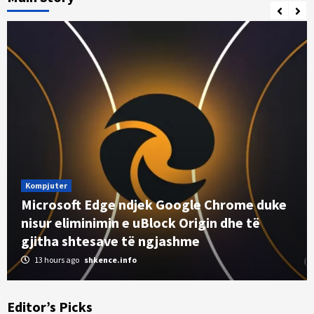
Kompjuter
Microsoft Edge ndjek Google Chrome duke
nisur eliminimin e uBlock Origin dhe të
Aplikacione
gjitha shtesave të ngjashme
AI-ja e Google disi e dinte një sekret të lojës
që ekzistonte vetëm në një dokument privat
13 hours ago
shkence.info
të Google
3
Editor’s Picks
Shpikje