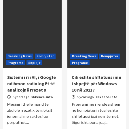
Breaking News
Kompjuter
Breaking News
Kompjuter
Programe
Shpikje
Programe
Sistemi i ri i AI, i Google
Cili është shfletuesi më
ndihmon radiologët të
i shpejtë për Windows
analizojnë rrezet X
10 në 2021?
5 years ago
shkence.info
5 years ago
shkence.info
Mësimi i thellë mund të
Programi më i rëndësishëm
zbulojë rrezet x të gjoksit
në kompjuterin tuaj është
jonormal me saktësi që
shfletuesi juaj në internet.
përputhet…
Sigurisht, puna juaj…