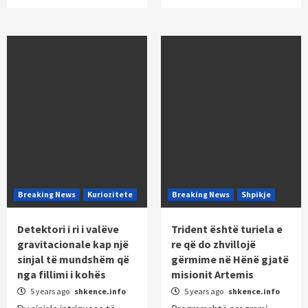
Breaking News
Kuriozitete
Breaking News
Shpikje
Detektori i ri i valëve
Trident është turiela e
gravitacionale kap një
re që do zhvillojë
sinjal të mundshëm që
gërmime në Hënë gjatë
nga fillimi i kohës
misionit Artemis
5 years ago
shkence.info
5 years ago
shkence.info