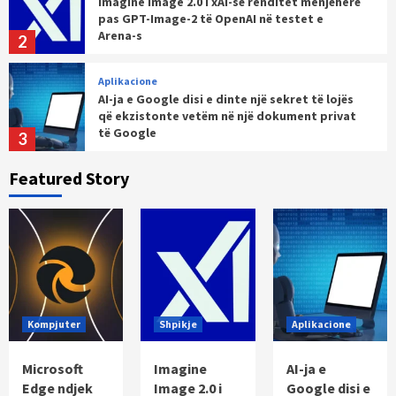
AI-ja e Google disi e dinte një sekret të lojës
që ekzistonte vetëm në një dokument privat
të Google
3
Shpikje
Shitësit me pakicë përfitojnë nga trafiku i
blerjeve përmes AI-së, por luftojnë për të
mbajtur të dhënat e klientëve
4
Featured Story
Kompjuter
Nvidia do të investojë deri në 3 miliardë
dollarë në Lancium, zhvilluesin e qendrave të
të dhënave Stargate
5
Kompjuter
Microsoft Edge ndjek Google Chrome duke
nisur eliminimin e uBlock Origin dhe të gjitha
Kompjuter
Shpikje
Aplikacione
shtesave të ngjashme
1
Microsoft
Imagine
AI-ja e
Shpikje
Edge ndjek
Image 2.0 i
Google disi e
Imagine Image 2.0 i xAI-së renditet menjëherë