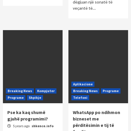
dëgjuan një sonatë të
veçantë të…
Aplikacione
Breaking News
Kompjuter
Breaking News
Programe
Programe
Shpikje
Telefoni
Pse ka kaq shumë
WhatsApp po ndihmon
gjuhë programimi?
bizneset me
përditësimin e tij të
5 years ago
shkence.info