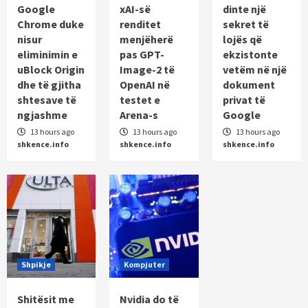
Google
xAI-së
dinte një
pas GPT-Image-2 të OpenAI në testet e
Arena-s
Chrome duke
renditet
sekret të
2
nisur
menjëherë
lojës që
eliminimin e
pas GPT-
ekzistonte
Aplikacione
uBlock Origin
Image-2 të
vetëm në një
AI-ja e Google disi e dinte një sekret të lojës
dhe të gjitha
OpenAI në
dokument
që ekzistonte vetëm në një dokument privat
të Google
shtesave të
testet e
privat të
3
ngjashme
Arena-s
Google
13 hours ago
13 hours ago
13 hours ago
Shpikje
shkence.info
shkence.info
shkence.info
Shitësit me pakicë përfitojnë nga trafiku i
blerjeve përmes AI-së, por luftojnë për të
mbajtur të dhënat e klientëve
4
Kompjuter
Nvidia do të investojë deri në 3 miliardë
dollarë në Lancium, zhvilluesin e qendrave të
të dhënave Stargate
5
Shpikje
Kompjuter
Shitësit me
Nvidia do të