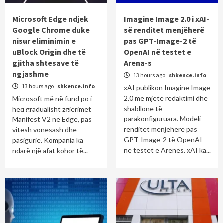
Microsoft Edge ndjek
Imagine Image 2.0 i xAI-
Google Chrome duke
së renditet menjëherë
nisur eliminimin e
pas GPT-Image-2 të
uBlock Origin dhe të
OpenAI në testet e
gjitha shtesave të
Arena-s
ngjashme
13 hours ago
shkence.info
13 hours ago
shkence.info
xAI publikon Imagine Image
2.0 me mjete redaktimi dhe
Microsoft më në fund po i
shabllone të
heq gradualisht zgjerimet
parakonfiguruara. Modeli
Manifest V2 në Edge, pas
renditet menjëherë pas
vitesh vonesash dhe
GPT-Image-2 të OpenAI
pasigurie. Kompania ka
në testet e Arenës. xAI ka...
ndarë një afat kohor të...