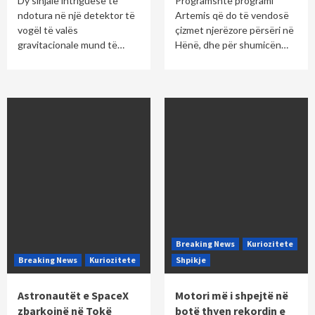
Dy sinjale intriguese të
Programshtë programi
ndotura në një detektor të
Artemis që do të vendosë
vogël të valës
çizmet njerëzore përsëri në
gravitacionale mund të…
Hënë, dhe për shumicën…
Breaking News
Kuriozitete
Breaking News
Kuriozitete
Shpikje
Astronautët e SpaceX
Motori më i shpejtë në
zbarkojnë në Tokë
botë thyen rekordin e