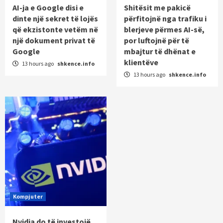
AI-ja e Google disi e
Shitësit me pakicë
dinte një sekret të lojës
përfitojnë nga trafiku i
që ekzistonte vetëm në
blerjeve përmes AI-së,
një dokument privat të
por luftojnë për të
Google
mbajtur të dhënat e
klientëve
13 hours ago
shkence.info
13 hours ago
shkence.info
Kompjuter
Nvidia do të investojë