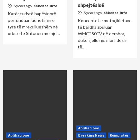
shpejtësisë
5 years ago
shkence.info
5 years ago
shkence.info
Katër turistë hapësinorë
përfunduan udhëtimin e
Konceptet e motoçikletave
tyre të mrekullueshëm në
të bardha zbuluan
orbitë të Shtunën me një…
WMC250EV në qershor,
duke sjellë një mori idesh
të…
Aplikacione
Aplikacione
Breaking News
Kompjuter