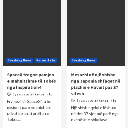
Breaking News
Kuriozitete
Breaking News
SpaceX tregon pamjen
Mesazhi në një shishe
e mahnitshme të Tokës
nga Japonia shfaqet në
nga Inspiration4
plazhin e Havait pas 37
vitesh
5 years ago
shkence.info
5 years ago
shkence.info
Frymëzimi i SpaceX4 u bë
misioni i parë ndonjëherë
Një shishe qelqi e lëshuar
privat që arriti orbitën e
në det 37 vjet më parë nga
Tokës…
nxënësit e shkollave…