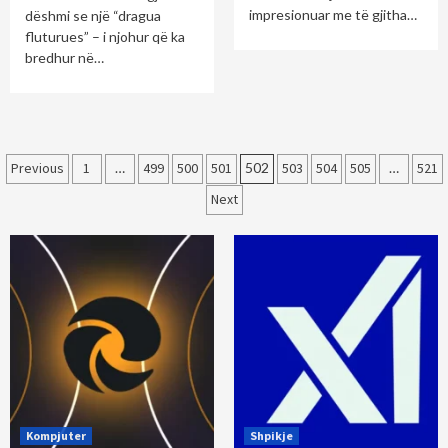
impresionuar me të gjitha…
dëshmi se një “dragua
fluturues” – i njohur që ka
bredhur në…
Posts
Previous
1
…
499
500
501
502
503
504
505
…
521
pagination
Next
Kompjuter
Shpikje