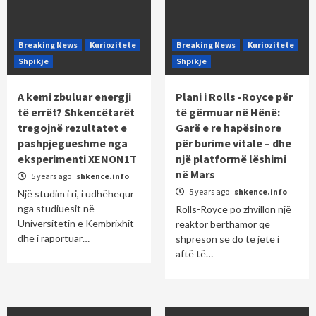
Breaking News
Kuriozitete
Breaking News
Kuriozitete
Shpikje
Shpikje
A kemi zbuluar energji
Plani i Rolls -Royce për
të errët? Shkencëtarët
të gërmuar në Hënë:
tregojnë rezultatet e
Garë e re hapësinore
pashpjegueshme nga
për burime vitale – dhe
eksperimenti XENON1T
një platformë lëshimi
në Mars
5 years ago
shkence.info
5 years ago
shkence.info
Një studim i ri, i udhëhequr
nga studiuesit në
Rolls-Royce po zhvillon një
Universitetin e Kembrixhit
reaktor bërthamor që
dhe i raportuar…
shpreson se do të jetë i
aftë të…