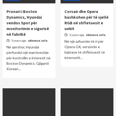
Pronari i Boston
Corsair dhe Opera
Dynamics, Hyundai
bashkohen për të sjellë
vendos Spot për
RGB në shfletuesit e
monitorimin e sigurisë
uebit
në fabrikë
5 years ago
shkence.info
5 years ago
shkence.info
Në një azhurnim të ri për
Opera GX, versionin e
Në qershor, Hyundai
lojërave të shfletuesit të
përfundoi një marrëveshje
internetit…
për kontrollin e interesit në
Boston Dynamics. Gjiganti
Korean…