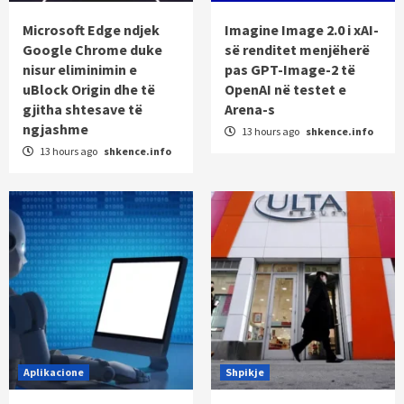
Microsoft Edge ndjek
Imagine Image 2.0 i xAI-
Google Chrome duke
së renditet menjëherë
nisur eliminimin e
pas GPT-Image-2 të
uBlock Origin dhe të
OpenAI në testet e
gjitha shtesave të
Arena-s
ngjashme
13 hours ago
shkence.info
13 hours ago
shkence.info
Aplikacione
Shpikje