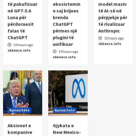
të pakufizuar
ekosistemin
model masiv
krijues brenda ChatGPT përmes një plugini të
unifikuar
në GPT-5.6
e saj krijues
të AI-së në
2
Luna për
brenda
përpjekje për
përdoruesit
ChatGPT
të rivalizuar
Aplikacione
falas të
përmes një
Anthropic
ByteDance trajnon një model masiv të AI-së
ChatGPT
plugini të
19 hours ago
në përpjekje për të rivalizuar Anthropic
unifikuar
shkence.info
3
19 hours ago
shkence.info
19 hours ago
shkence.info
Kuriozitete
Aksionet e kompanive diellore rriten pasi
Trump zgjat tarifat ndaj Kinës për
produktet e polisilikonit
4
Kuriozitete
Gjykata e New Mexico-s urdhëron Meta-n të
paguajë gati 1 miliard dollarë në një çështje
historike për sigurinë e fëmijëve
Kuriozitete
Kuriozitete
5
Aksionet e
Gjykata e
kompanive
New Mexico-