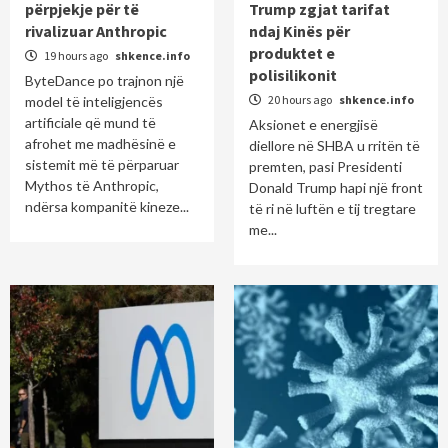
përpjekje për të
Trump zgjat tarifat
rivalizuar Anthropic
ndaj Kinës për
produktet e
19 hours ago
shkence.info
polisilikonit
ByteDance po trajnon një
20 hours ago
shkence.info
model të inteligjencës
artificiale që mund të
Aksionet e energjisë
afrohet me madhësinë e
diellore në SHBA u rritën të
sistemit më të përparuar
premten, pasi Presidenti
Mythos të Anthropic,
Donald Trump hapi një front
ndërsa kompanitë kineze...
të ri në luftën e tij tregtare
me...