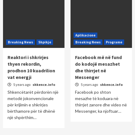
Aplikacione
Breaking News
Shpikje
Breaking News
Programe
Reaktori i shkrirjes
Facebook më në fund
thyen rekordin,
do kodojë mesazhet
prodhon 10 kuadrilion
dhe thirrjet në
vat energji
Messenger
5 years ago
shkence.info
5 years ago
shkence.info
Shkencëtarët përdorën një
Facebook po shton
metodë jokonvencionale
mesazhe të koduara në
për krijimin e shkrirjes
thirrjet zanore dhe video në
bërthamore për të dhënë
Messenger, ka njoftuar…
një shpërthim…