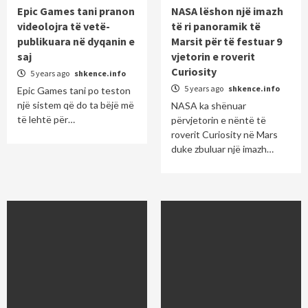
Epic Games tani pranon
NASA lëshon një imazh
videolojra të vetë-
të ri panoramik të
publikuara në dyqanin e
Marsit për të festuar 9
saj
vjetorin e roverit
Curiosity
5 years ago
shkence.info
5 years ago
shkence.info
Epic Games tani po teston
një sistem që do ta bëjë më
NASA ka shënuar
të lehtë për…
përvjetorin e nëntë të
roverit Curiosity në Mars
duke zbuluar një imazh…