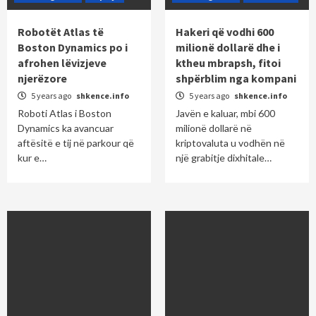
Robotët Atlas të
Hakeri që vodhi 600
Boston Dynamics po i
milionë dollarë dhe i
afrohen lëvizjeve
ktheu mbrapsh, fitoi
njerëzore
shpërblim nga kompani
5 years ago
shkence.info
5 years ago
shkence.info
Roboti Atlas i Boston
Javën e kaluar, mbi 600
Dynamics ka avancuar
milionë dollarë në
aftësitë e tij në parkour që
kriptovaluta u vodhën në
kur e…
një grabitje dixhitale…