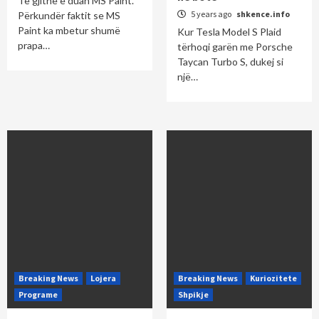
Të gjithë e duan MS Paint.
5 years ago
shkence.info
Përkundër faktit se MS
Paint ka mbetur shumë
Kur Tesla Model S Plaid
prapa…
tërhoqi garën me Porsche
Taycan Turbo S, dukej si
një…
Breaking News
Lojera
Breaking News
Kuriozitete
Programe
Shpikje