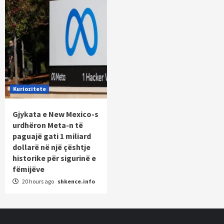
Kuriozitete
Gjykata e New Mexico-s
urdhëron Meta-n të
paguajë gati 1 miliard
dollarë në një çështje
historike për sigurinë e
fëmijëve
20 hours ago
shkence.info