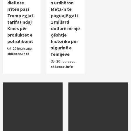
diellore
s urdhëron
rriten pasi
Meta-n të
Trump zgjat
paguajë gati
tarifat ndaj
1 miliard
Kinës për
dollarë në një
produktet e
çështje
polisilikonit
historike për
sigurinë e
20 hours ago
fëmijëve
shkence.info
20 hours ago
shkence.info