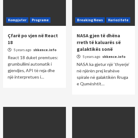
Kompjuter
Programe
Breaking News
Kuriozitete
Çfarë po vjen në React
NASA gjen të dhëna
18
rreth të kaluarës së
galaktikës sonë
5 years ago
shkence.info
5 years ago
shkence.info
React 18 duket premtues:
grumbullimi automatik i
NASA ka gjetur një ‘thyerje’
gjendjes, API të reja dhe
në njërën prej krahëve
një interpretues i…
spirale në galaktikën Rruga
e Qumështit…