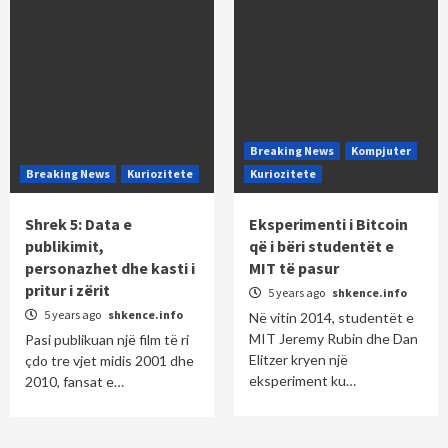
Breaking News
Kompjuter
Breaking News
Kuriozitete
Kuriozitete
Shrek 5: Data e
Eksperimenti i Bitcoin
publikimit,
që i bëri studentët e
personazhet dhe kasti i
MIT të pasur
pritur i zërit
5 years ago
shkence.info
5 years ago
shkence.info
Në vitin 2014, studentët e
MIT Jeremy Rubin dhe Dan
Pasi publikuan një film të ri
Elitzer kryen një
çdo tre vjet midis 2001 dhe
eksperiment ku…
2010, fansat e…