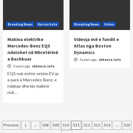
Breaking News
Kuriozitete
Breaking News
Video
Makina elektrike
Videoja më e fundit e
Mercedes-Benz EQS
Atlas nga Boston
ndalohet në Mbretërinë
Dynamics
e Bashkuar
5 years ago
shkence.info
5 years ago
shkence.info
EQS nuk është vetëm EV-ja
e parë e Mercedes-Benz, e
ndaluar dhe kjo makinë
nuk…
Posts
Previous
1
…
508
509
510
511
512
513
514
…
520