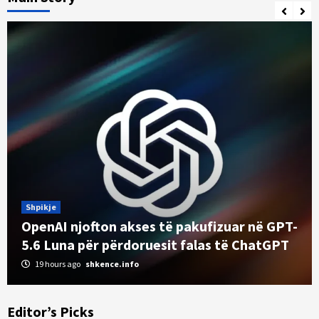
Shpikje
OpenAI njofton akses të pakufizuar në GPT-
Aplikacione
5.6 Luna për përdoruesit falas të ChatGPT
ByteDance trajnon një model masiv të AI-së
19 hours ago
shkence.info
në përpjekje për të rivalizuar Anthropic
3
Editor’s Picks
Kuriozitete