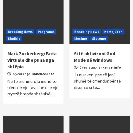
Breaking News
Programe
Breaking News
Kompjuter
Shpikje
Mesime
Sisteme
Mark Zuckerberg: Bota
Si të aktivizoni God
virtuale dhe puna nga
Mode në Windows
shtëpia
5 years ago
shkence.info
5 years ago
shkence.info
Ju nuk keni pse të jeni
shumë të çmendur për të
Në të ardhmen, ju mund të
ditur se si të…
uleni në një tavolinë ose një
tryezë brenda shtëpisë…