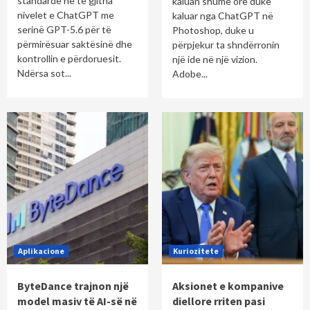
standarde në të gjitha
kaluan shumë orë duke
nivelet e ChatGPT me
kaluar nga ChatGPT në
serinë GPT-5.6 për të
Photoshop, duke u
përmirësuar saktësinë dhe
përpjekur ta shndërronin
kontrollin e përdoruesit.
një ide në një vizion.
Ndërsa sot...
Adobe...
Aplikacione
Kuriozitete
ByteDance trajnon një
Aksionet e kompanive
model masiv të AI-së në
diellore rriten pasi