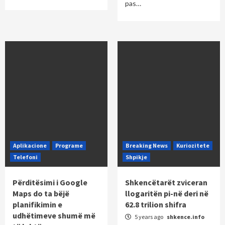
pas…
Aplikacione
Programe
Breaking News
Kuriozitete
Telefoni
Shpikje
Përditësimi i Google
Shkencëtarët zviceran
Maps do ta bëjë
llogaritën pi-në deri në
planifikimin e
62.8 trilion shifra
udhëtimeve shumë më
5 years ago
shkence.info