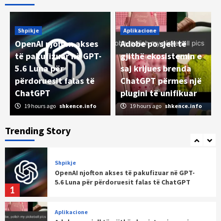
Aksionet e kompanive diellore rriten pasi
Trump zgjat tarifat ndaj Kinës për
produktet e polisilikonit
4
Shpikje
Aplikacione
OpenAI njofton akses
Adobe po sjell të
Kuriozitete
të pakufizuar në GPT-
gjithë ekosistemin e
Gjykata e New Mexico-s urdhëron Meta-n të
5.6 Luna për
saj krijues brenda
paguajë gati 1 miliard dollarë në një çështje
historike për sigurinë e fëmijëve
përdoruesit falas të
ChatGPT përmes një
5
ChatGPT
plugini të unifikuar
19 hours ago
shkence.info
19 hours ago
shkence.info
Shpikje
OpenAI njofton akses të pakufizuar në GPT-
5.6 Luna për përdoruesit falas të ChatGPT
Trending Story
1
Aplikacione
Adobe po sjell të gjithë ekosistemin e saj
krijues brenda ChatGPT përmes një plugini të
unifikuar
2
Aplikacione