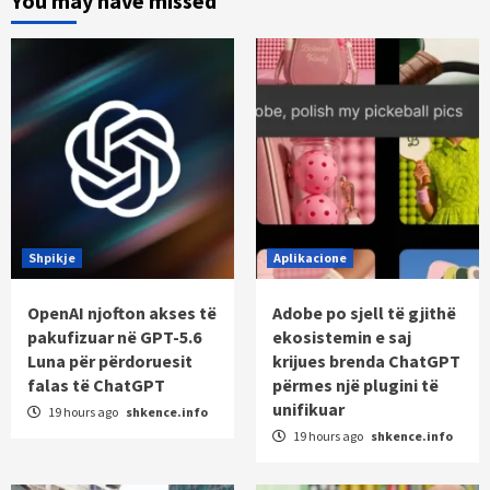
You may have missed
Shpikje
Aplikacione
OpenAI njofton akses të
Adobe po sjell të gjithë
pakufizuar në GPT-5.6
ekosistemin e saj
Luna për përdoruesit
krijues brenda ChatGPT
falas të ChatGPT
përmes një plugini të
unifikuar
19 hours ago
shkence.info
19 hours ago
shkence.info