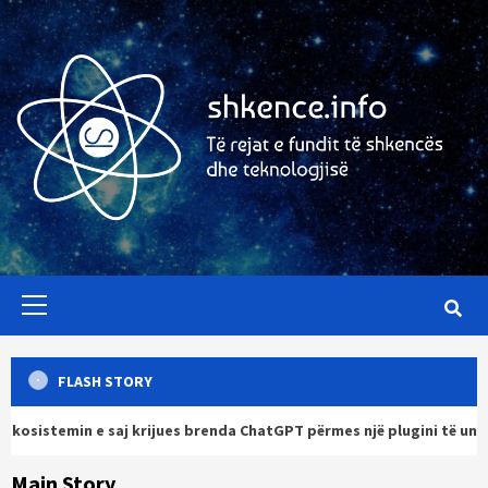
Skip
to
content
Primary
Menu
FLASH STORY
aj krijues brenda ChatGPT përmes një plugini të unifikuar
Main Story