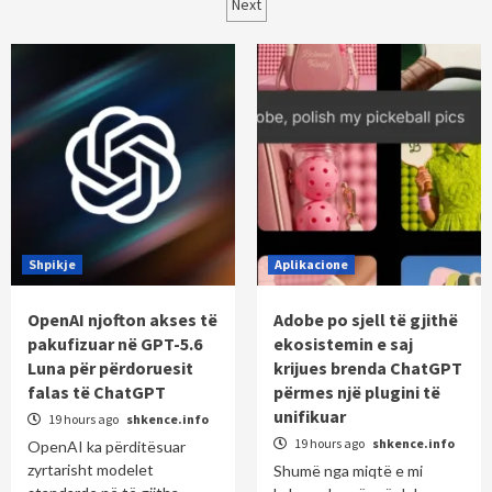
pagination
Next
Shpikje
Aplikacione
OpenAI njofton akses të
Adobe po sjell të gjithë
pakufizuar në GPT-5.6
ekosistemin e saj
Luna për përdoruesit
krijues brenda ChatGPT
falas të ChatGPT
përmes një plugini të
unifikuar
19 hours ago
shkence.info
19 hours ago
shkence.info
OpenAI ka përditësuar
zyrtarisht modelet
Shumë nga miqtë e mi