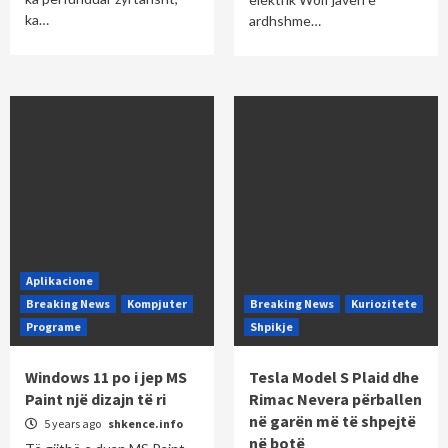
ka…
ardhshme…
Aplikacione
Breaking News
Kompjuter
Breaking News
Kuriozitete
Programe
Shpikje
Windows 11 po i jep MS
Tesla Model S Plaid dhe
Paint një dizajn të ri
Rimac Nevera përballen
në garën më të shpejtë
5 years ago
shkence.info
në botë