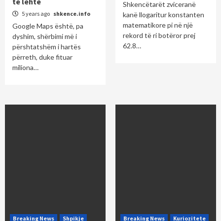
të lehtë
Shkencëtarët zviceranë
5 years ago
shkence.info
kanë llogaritur konstanten
matematikore pi në një
Google Maps është, pa
rekord të ri botëror prej
dyshim, shërbimi më i
62.8…
përshtatshëm i hartës
përreth, duke fituar
miliona…
Breaking News
Shpikje
Breaking News
Kuriozitete