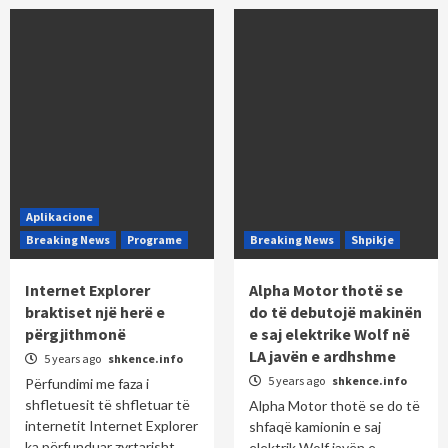
Aplikacione
Breaking News
Programe
Breaking News
Shpikje
Internet Explorer
Alpha Motor thotë se
braktiset një herë e
do të debutojë makinën
përgjithmonë
e saj elektrike Wolf në
LA javën e ardhshme
5 years ago
shkence.info
5 years ago
shkence.info
Përfundimi me faza i
shfletuesit të shfletuar të
Alpha Motor thotë se do të
internetit Internet Explorer
shfaqë kamionin e saj
ka përfunduar zyrtarisht,
elektrik Wolf javën e