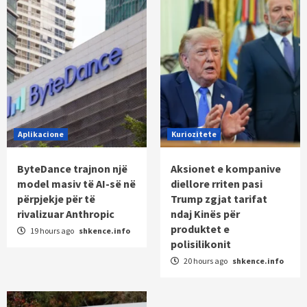
Aplikacione
Kuriozitete
ByteDance trajnon një
Aksionet e kompanive
model masiv të AI-së në
diellore rriten pasi
përpjekje për të
Trump zgjat tarifat
rivalizuar Anthropic
ndaj Kinës për
produktet e
19 hours ago
shkence.info
polisilikonit
20 hours ago
shkence.info