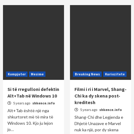
Kompjuter
Mesime
Breaking News
Kuriozitete
Si të rregulloni defektin
Filmi i ri i Marvel, Shang-
Alt+Tab në Windows 10
Chi ka dy skena post-
kreditesh
5 years ago
shkence.info
5 years ago
shkence.info
Alt+Tab është një nga
shkurtoret më të mira të
Shang-Chi dhe Legjenda e
Windows 10. Kjo ju lejon
Dhjetë Unazave e Marvel
jo…
nuk ka një, por dy skena