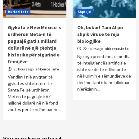
Kuriozitete
Shpikje
Gjykata e New Mexico-s
Oh, bukur! Tani AI po
urdhëron Meta-n të
shpik viruse të reja
paguajë gati 1 miliard
biologjike
dollarë në një çështje
22 hours ago
shkence.info
historike për sigurinë e
Një nga premtimet e mëdha
fëmijëve
të inteligjencës artificiale
20 hours ago
shkence.info
ishte se do të ndihmonte
në kurimin e sëmundjeve që
Vendimi i një gjyqtari të
deri më tani e kanë bllokuar
gjykatës shtetërore të
njerëzimin....
Santa Fe-së urdhëron
Metën të paguajë 567
milionë dollarë në një fond
zbutës për të ndihmuar në...