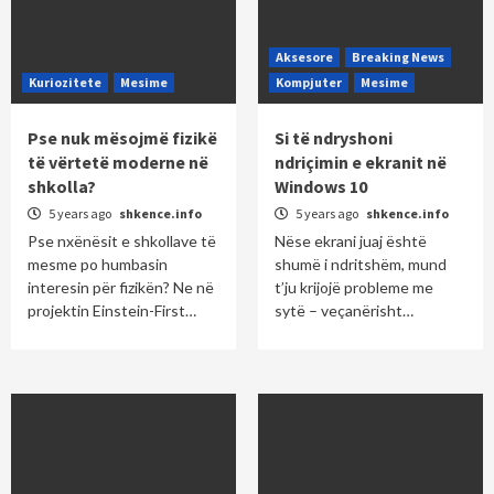
Aksesore
Breaking News
Kuriozitete
Mesime
Kompjuter
Mesime
Pse nuk mësojmë fizikë
Si të ndryshoni
të vërtetë moderne në
ndriçimin e ekranit në
shkolla?
Windows 10
5 years ago
shkence.info
5 years ago
shkence.info
Pse nxënësit e shkollave të
Nëse ekrani juaj është
mesme po humbasin
shumë i ndritshëm, mund
interesin për fizikën? Ne në
t’ju ​​krijojë probleme me
projektin Einstein-First…
sytë – veçanërisht…